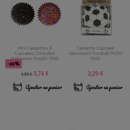
Mini Caissettes À
Caissette Cupcake
Cupcakes Citrouilles
Aluminium Football Pk/30
Halloween Pcs/60 PME
PME
-25%
3,74 €
3,29 €
Prix
Prix
Prix
4,99 €
de
base
Ajouter au panier
Ajouter au panier