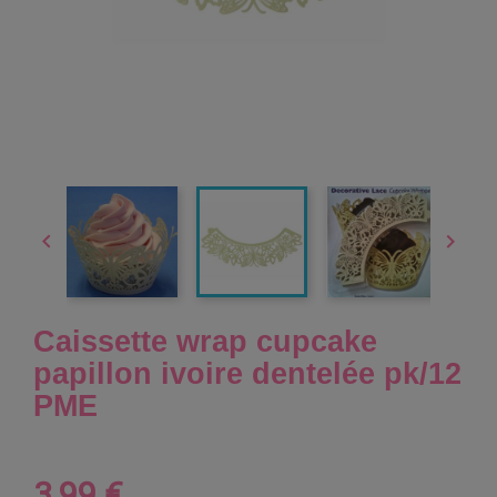


Caissette wrap cupcake
papillon ivoire dentelée pk/12
PME
3,99 €