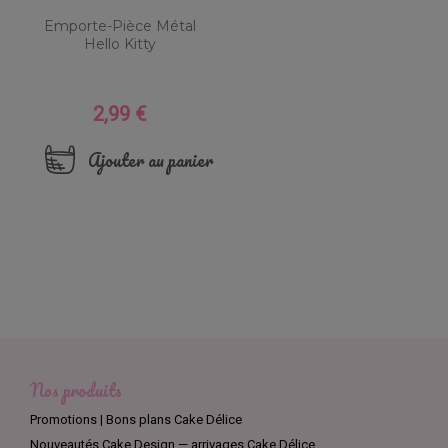
Emporte-Pièce Métal
Hello Kitty
2,99 €
Prix
Ajouter au panier
Nos produits
Promotions | Bons plans Cake Délice
Nouveautés Cake Design — arrivages Cake Délice