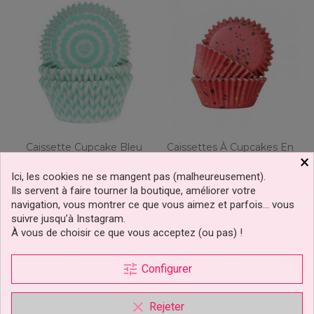
Caissette Cupcake Bleu
Caissettes À Cupcakes En
×
Fanion Pk/50 HoM
Aluminium Cups Love
Hearts Pk/30...
Ici, les cookies ne se mangent pas (malheureusement).
Ils servent à faire tourner la boutique, améliorer votre
navigation, vous montrer ce que vous aimez et parfois… vous
3,65 €
4,90 €
Prix
Prix
suivre jusqu’à Instagram.
À vous de choisir ce que vous acceptez (ou pas) !
Ajouter au panier
Ajouter au panier
tune
Configurer
clear
Rejeter