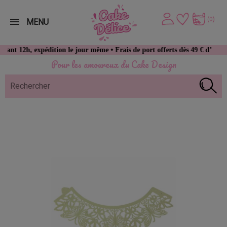
(0)
MENU
, expédition le jour même • Frais de port offerts dès 49 € d’achat
Pour les amoureux du Cake Design