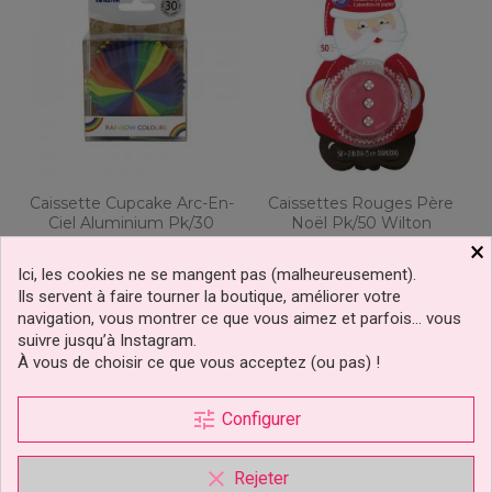
Caissette Cupcake Arc-En-
Caissettes Rouges Père
Ciel Aluminium Pk/30
Noël Pk/50 Wilton
PME
×
-35%
Ici, les cookies ne se mangent pas (malheureusement).
Ils servent à faire tourner la boutique, améliorer votre
3,49 €
2,14 €
Prix
Prix
Prix
3,29 €
navigation, vous montrer ce que vous aimez et parfois… vous
de
suivre jusqu’à Instagram.
base
Ajouter au panier
Ajouter au panier
À vous de choisir ce que vous acceptez (ou pas) !
tune
Configurer
clear
Rejeter