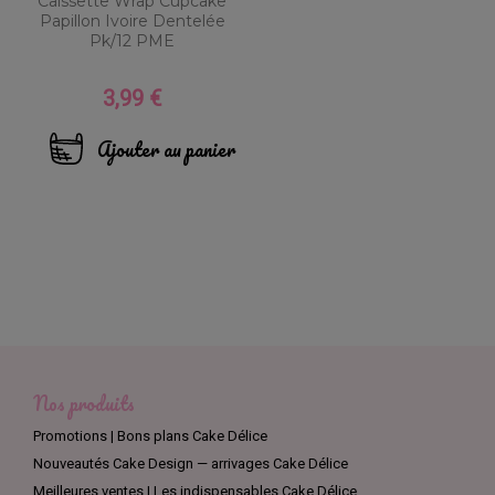
Caissette Wrap Cupcake
Papillon Ivoire Dentelée
Pk/12 PME
3,99 €
Prix
Ajouter au panier
Nos produits
Promotions | Bons plans Cake Délice
Nouveautés Cake Design — arrivages Cake Délice
Meilleures ventes | Les indispensables Cake Délice