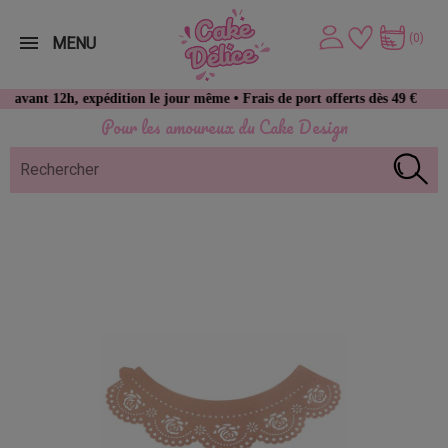
(0)
MENU
12h, expédition le jour même • Frais de port offerts dès 49 € d’achat
Pour les amoureux du Cake Design