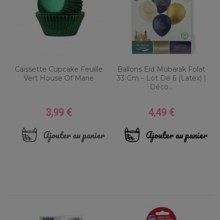
Caissette Cupcake Feuille
Ballons Eid Mubarak Folat
Vert House Of Marie
33 Cm – Lot De 6 (Latex) |
Déco...
3,99 €
4,49 €
Prix
Prix
Ajouter au panier
Ajouter au panier