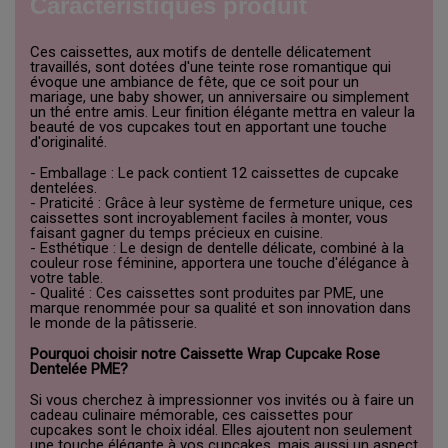
Caractéristiques produit
Ces caissettes, aux motifs de dentelle délicatement
travaillés, sont dotées d'une teinte rose romantique qui
évoque une ambiance de fête, que ce soit pour un
mariage, une baby shower, un anniversaire ou simplement
un thé entre amis. Leur finition élégante mettra en valeur la
beauté de vos cupcakes tout en apportant une touche
d'originalité.
- Emballage : Le pack contient 12 caissettes de cupcake
dentelées.
- Praticité : Grâce à leur système de fermeture unique, ces
caissettes sont incroyablement faciles à monter, vous
faisant gagner du temps précieux en cuisine.
- Esthétique : Le design de dentelle délicate, combiné à la
couleur rose féminine, apportera une touche d'élégance à
votre table.
- Qualité : Ces caissettes sont produites par PME, une
marque renommée pour sa qualité et son innovation dans
le monde de la pâtisserie.
Pourquoi choisir notre Caissette Wrap Cupcake Rose
Dentelée PME?
Si vous cherchez à impressionner vos invités ou à faire un
cadeau culinaire mémorable, ces caissettes pour
cupcakes sont le choix idéal. Elles ajoutent non seulement
une touche élégante à vos cupcakes, mais aussi un aspect