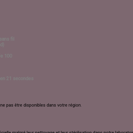
ans fil
id)
fe 100
 en 21 secondes
e pas être disponibles dans votre région.
elle malgré leur nettoyage et leur stérilisation dans notre laboratoi