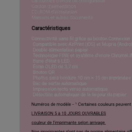
Cartouches d'encre de configuration
Cordon d'alimentation
CD-ROM d'installation
Manuels et autres documents
Caractéristiques
Connectivité sans fil grâce au bouton Connexion s
Compatible avec AirPrint (iOS) et Mopria (Andro
Double alimentation papier
Technologie FINE et système d'encre ChromaLi
Barre d'état à LED
Écran OLED de 3,7 cm
Bouton QR
Photos sans bordure 10 cm × 15 cm imprimées
Bac de sortie automatique
Impression recto verso automatique
Détection automatique de la largeur du papier
Numéros de modèle - ¹ Certaines couleurs peuvent n
LIVRAISON 5 à 10 JOURS OUVRABLES
couleur de l’imprimante selon arrivage.
Nos imprimantes n’ont pas de norme alimentaire offici