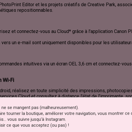
PhotoPrint Editor et les projets créatifs de Creative Park, asso
nétiques repositionnables.
risez et connectez-vous au Cloud* grâce à l'application Canon PR
 vers un e-mail sont uniquement disponibles pour les utilisateur
 commandes intuitives via un écran OEL 3,6 cm et connectez-vous
n Wi-Fi
droid, réalisez en toute simplicité des impressions, photocopie
services Cloud et consultez à distance l'état de l'imprimante, s
 manière dont vous imprimez, copiez et numérisez.
es ne se mangent pas (malheureusement).
faire tourner la boutique, améliorer votre navigation, vous montrer ce
is… vous suivre jusqu’à Instagram.
sir ce que vous acceptez (ou pas) !