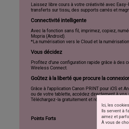
Laissez libre cours à votre créativité avec Easy-
transferts sur tissu, des supports carrés et mag
Connectivité intelligente
Avec la fonction sans fil, imprimez, copiez, numé
Mopria (Android).
*La numérisation vers le Cloud et la numérisation
Vous décidez
Profitez d'une configuration rapide grâce à des
Wireless Connect.
Goûtez à la liberté que procure la connexio
Grâce à l'application Canon PRINT pour iOS et An
ou de votre tablette, accédez directement à vos 
Téléchargez-la gratuitement et révolutionnez la
Ici, les cooki
Ils servent à 
aimez et parfo
Points Forts
À vous de choi