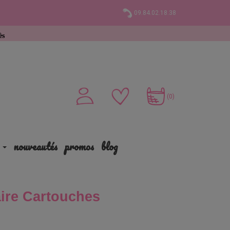
09.84.02.18.38
hat
(0)
nouveautés
promos
blog
aire Cartouches