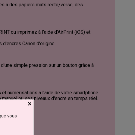
ciés à des papiers mats recto/verso, des
INT ou imprimez à l'aide d'AirPrint (iOS) et
s d'encres Canon d'origine.
 d'une simple pression sur un bouton grâce à
s et numérisations à l'aide de votre smartphone
on manuel ou ses niveaux d'encre en temps réel.
×
 que vous