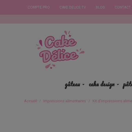
COMPTE PRO
CAKE DELICE TV
BLOG
CONTACT
Commandez 
gâteau
cake design
pât
Accueil
Impressions alimentaires
Kit d'impressions alime