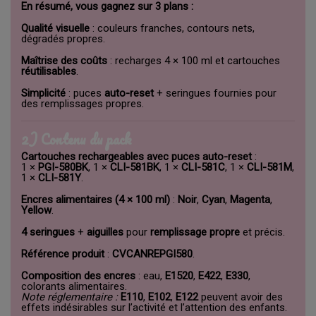
En résumé, vous gagnez sur 3 plans :
Qualité visuelle
: couleurs franches, contours nets,
dégradés propres.
Maîtrise des coûts
: recharges 4 × 100 ml et cartouches
réutilisables
.
Simplicité
: puces
auto-reset
+ seringues fournies pour
des remplissages propres.
2) Contenu du pack
Cartouches rechargeables avec puces auto-reset
:
1 ×
PGI-580BK
, 1 ×
CLI-581BK
, 1 ×
CLI-581C
, 1 ×
CLI-581M
,
1 ×
CLI-581Y
.
Encres alimentaires (4 × 100 ml)
:
Noir
,
Cyan
,
Magenta
,
Yellow
.
4 seringues
+
aiguilles
pour
remplissage propre
et précis.
Référence produit
:
CVCANREPGI580
.
Composition des encres
: eau,
E1520
,
E422
,
E330
,
colorants alimentaires.
Note réglementaire :
E110
,
E102
,
E122
peuvent avoir des
effets indésirables sur l’activité et l’attention des enfants.