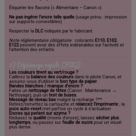
Étiqueter les flacons (« Alimentaire – Canon »).
Ne pas ingérer l’encre telle quelle
(usage prévu : impression
sur supports comestibles).
Respecter la
DLC
indiquée par le fabricant.
Note réglementaire obligatoire
: colorants
E110
,
E102
,
E122
peuvent avoir des effets indésirables sur l’activité et
l’attention des enfants.
7) Dépannage rapide (FAQ)
Les couleurs tirent au vert/rouge ?
Calibrez la
balance des couleurs
dans le pilote Canon, et
assurez-vous d’utiliser le
bon type de papier
.
Bandes blanches / manque d’encre ?
Faites un
nettoyage de têtes
(Canon : Maintenance →
Nettoyage), puis un
test de buses
.
Message de niveau bas
malgré la recharge ?**
Retirez/remettez la cartouche et
relancez l’imprimante
; la
puce auto-reset
met parfois un cycle à s’actualiser.
Encres qui perlent sur azyme ?
Réduisez la
qualité
(moins d’encre), laissez
sécher plus
longtemps
, ou passez sur
feuille de sucre
pour un visuel
plus dense.