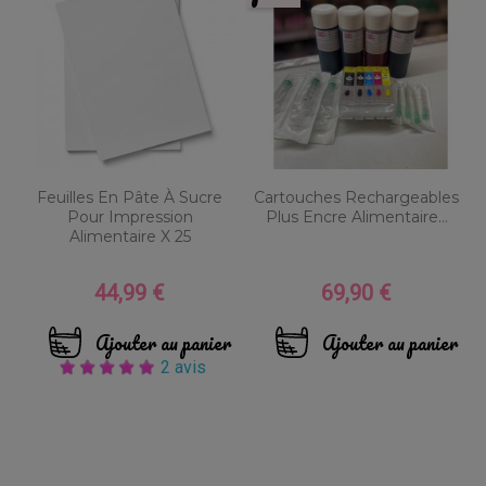
Feuilles En Pâte À Sucre
Cartouches Rechargeables
Pour Impression
Plus Encre Alimentaire...
Alimentaire X 25
44,99 €
69,90 €
Prix
Prix
Ajouter au panier
Ajouter au panier
2 avis