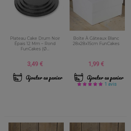
Plateau Cake Drum Noir
Boîte À Gâteaux Blanc
Épais 12 Mm – Rond
28x28x15cm FunCakes
FunCakes (Ø...
3,49 €
1,99 €
Prix
Prix
Ajouter au panier
Ajouter au panier
1 avis