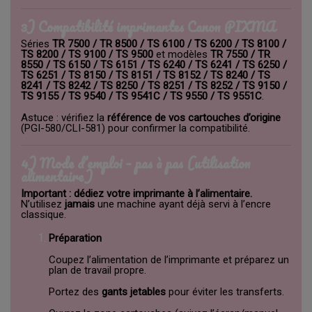
3) Compatibilité imprimantes Canon PIXMA
Séries
TR 7500 / TR 8500 / TS 6100 / TS 6200 / TS 8100 /
TS 8200 / TS 9100 / TS 9500
et modèles
TR 7550 / TR
8550 / TS 6150 / TS 6151 / TS 6240 / TS 6241 / TS 6250 /
TS 6251 / TS 8150 / TS 8151 / TS 8152 / TS 8240 / TS
8241 / TS 8242 / TS 8250 / TS 8251 / TS 8252 / TS 9150 /
TS 9155 / TS 9540 / TS 9541C / TS 9550 / TS 9551C
.
Astuce : vérifiez la
référence de vos cartouches d’origine
(PGI-580/CLI-581) pour confirmer la compatibilité.
4) Mode d’emploi – pas à pas (utilisation
alimentaire)
Important : dédiez votre imprimante à l’alimentaire.
N’utilisez
jamais
une machine ayant déjà servi à l’encre
classique.
Préparation
Coupez l’alimentation de l’imprimante et préparez un
plan de travail propre.
Portez des
gants jetables
pour éviter les transferts.