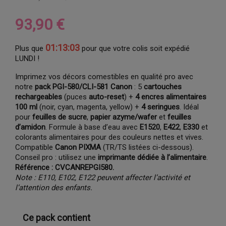
93,90 €
01:13:02
Plus que
pour que votre colis soit expédié
LUNDI !
Imprimez vos décors comestibles en qualité pro avec
notre
pack PGI-580/CLI-581 Canon
: 5
cartouches
rechargeables
(puces
auto-reset
) +
4 encres alimentaires
100 ml
(noir, cyan, magenta, yellow) +
4 seringues
. Idéal
pour
feuilles de sucre
,
papier azyme/wafer
et
feuilles
d’amidon
. Formule à base d’eau avec
E1520
,
E422
,
E330
et
colorants alimentaires pour des couleurs nettes et vives.
Compatible
Canon PIXMA
(TR/TS listées ci-dessous).
Conseil pro : utilisez une
imprimante dédiée à l’alimentaire
.
Référence : CVCANREPGI580.
Note : E110, E102, E122 peuvent affecter l’activité et
l’attention des enfants.
Ce pack contient