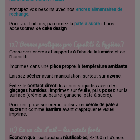
Anticipez vos besoins avec nos
encres alimentaires de
rechange
.
Pour vos finitions, parcourez la
pâte à sucre
et nos
accessoires de
cake design
.
10) Bonnes pratiques pro (qualité & hygiène)
Conservez encres et supports
à l’abri de la lumière
et de
l’humidité.
Imprimez dans une
pièce propre
, à
température ambiante
.
Laissez
sécher
avant manipulation, surtout sur
azyme
.
Évitez le
contact direct
des encres liquides avec des
glaçages humides
; imprimez sur feuille, puis
posez
sur la
surface (crème au beurre, ganache, pâte à sucre).
Pour une pose sur crème, utilisez un
cercle de pâte à
sucre
fin comme
barrière
avant d’appliquer le visuel
imprimé.
11) En un clin d’œil — les points forts
Économique
: cartouches
réutilisables
, 4×100 ml d’encre.