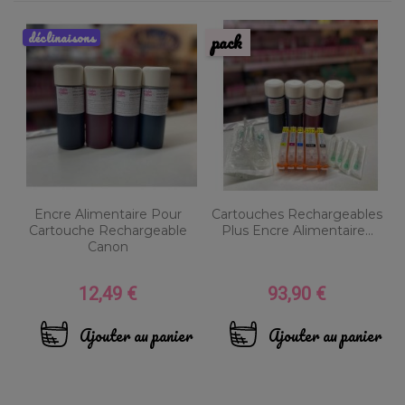
déclinaisons
pack
Encre Alimentaire Pour
Cartouches Rechargeables
Cartouche Rechargeable
Plus Encre Alimentaire...
Canon
12,49 €
93,90 €
Prix
Prix
Ajouter au panier
Ajouter au panier