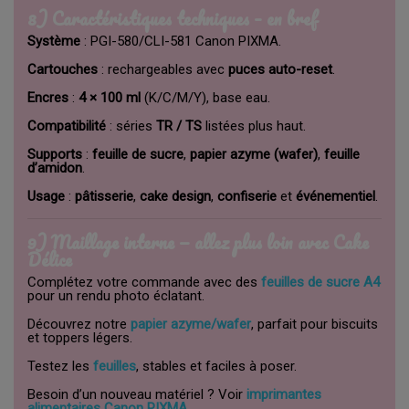
8) Caractéristiques techniques – en bref
Système
: PGI-580/CLI-581 Canon PIXMA.
Cartouches
: rechargeables avec
puces auto-reset
.
Encres
:
4 × 100 ml
(K/C/M/Y), base eau.
Compatibilité
: séries
TR / TS
listées plus haut.
Supports
:
feuille de sucre
,
papier azyme (wafer)
,
feuille
d’amidon
.
Usage
:
pâtisserie
,
cake design
,
confiserie
et
événementiel
.
9) Maillage interne — allez plus loin avec Cake
Délice
Complétez votre commande avec des
feuilles de sucre A4
pour un rendu photo éclatant.
Découvrez notre
papier azyme/wafer
, parfait pour biscuits
et toppers légers.
Testez les
feuilles
, stables et faciles à poser.
Besoin d’un nouveau matériel ? Voir
imprimantes
alimentaires Canon PIXMA
.