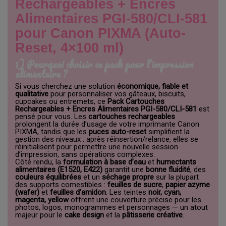
Rechargeables + Encres
Alimentaires PGI-580/CLI-581
pour Canon PIXMA (Auto-
Reset, 4×100 ml)
1) Pourquoi choisir ce pack pour l’impression
alimentaire ?
Si vous cherchez une solution
économique, fiable et
qualitative
pour personnaliser vos gâteaux, biscuits,
cupcakes ou entremets, ce
Pack Cartouches
Rechargeables + Encres Alimentaires PGI-580/CLI-581
est
pensé pour vous. Les
cartouches rechargeables
prolongent la durée d’usage de votre imprimante Canon
PIXMA, tandis que les
puces auto-reset
simplifient la
gestion des niveaux : après réinsertion/relance, elles se
réinitialisent pour permettre une nouvelle session
d’impression, sans opérations complexes.
Côté rendu, la
formulation à base d’eau
et
humectants
alimentaires (E1520, E422)
garantit une
bonne fluidité
, des
couleurs équilibrées
et un
séchage propre
sur la plupart
des supports comestibles :
feuilles de sucre
,
papier azyme
(wafer)
et
feuilles d’amidon
. Les teintes
noir, cyan,
magenta, yellow
offrent une couverture précise pour les
photos, logos, monogrammes et personnages — un atout
majeur pour le
cake design
et la
pâtisserie créative
.