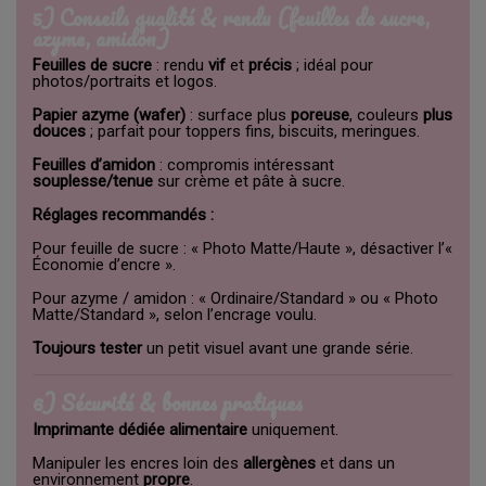
5) Conseils qualité & rendu (feuilles de sucre,
azyme, amidon)
Feuilles de sucre
: rendu
vif
et
précis
; idéal pour
photos/portraits et logos.
Papier azyme (wafer)
: surface plus
poreuse
, couleurs
plus
douces
; parfait pour toppers fins, biscuits, meringues.
Feuilles d’amidon
: compromis intéressant
souplesse/tenue
sur crème et pâte à sucre.
Réglages recommandés :
Pour feuille de sucre : « Photo Matte/Haute », désactiver l’«
Économie d’encre ».
Pour azyme / amidon : « Ordinaire/Standard » ou « Photo
Matte/Standard », selon l’encrage voulu.
Toujours tester
un petit visuel avant une grande série.
6) Sécurité & bonnes pratiques
Imprimante dédiée alimentaire
uniquement.
Manipuler les encres loin des
allergènes
et dans un
environnement
propre
.