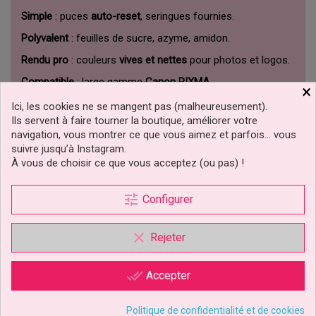
Simple
: puces
auto-reset
, seringues fournies.
Polyvalent
: feuilles de sucre, azyme, amidon.
Rendu pro
: couleurs
vives et nettes
pour photos et logos.
Compatible
: large gamme
Canon PIXMA
.
×
Ici, les cookies ne se mangent pas (malheureusement).
Référence produit : CVCANREPGI580
Ils servent à faire tourner la boutique, améliorer votre
Pack Cartouches Rechargeables + Encres Alimentaires
navigation, vous montrer ce que vous aimez et parfois… vous
PGI-580/CLI-581 – Canon PIXMA
Imprimez vos
rêves culinaires
avec une solution
fiable,
suivre jusqu’à Instagram.
économique et professionnelle
pour l’
impression
À vous de choisir ce que vous acceptez (ou pas) !
alimentaire
.
tune
Configurer
Mentions : Utilisation exclusivement sur
imprimante
dédiée à l’alimentaire
. Ne pas mélanger avec des encres
non alimentaires. Respecter les précautions d’emploi et la
réglementation locale en vigueur.
clear
Rejeter
CVCANREPGI580
Référence
done_all
Accepter
Fiche technique
Politique de confidentialité et de cookies
Couleur
Bleu