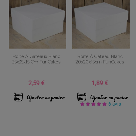
Boîte À Gâteaux Blanc
Boîte À Gâteau Blanc
35x35x15 Cm FunCakes
20x20x15cm FunCakes
2,59 €
1,89 €
Prix
Prix
Ajouter au panier
Ajouter au panier
6 avis