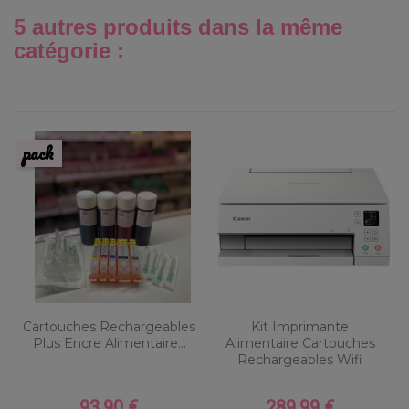
5 autres produits dans la même
catégorie :
pack
Cartouches Rechargeables
Kit Imprimante
Plus Encre Alimentaire...
Alimentaire Cartouches
Rechargeables Wifi
93,90 €
289,99 €
Prix
Prix