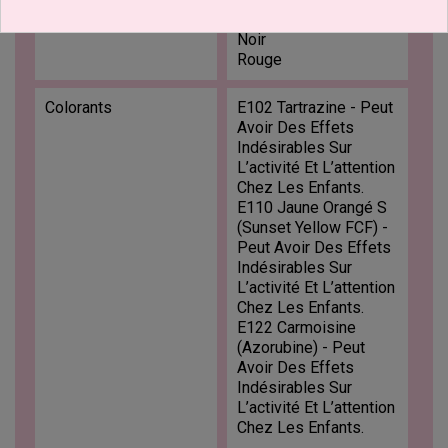
Jaune
Noir
Rouge
Colorants
E102 Tartrazine - Peut
Avoir Des Effets
Indésirables Sur
L’activité Et L’attention
Chez Les Enfants.
E110 Jaune Orangé S
(Sunset Yellow FCF) -
Peut Avoir Des Effets
Indésirables Sur
L’activité Et L’attention
Chez Les Enfants.
E122 Carmoisine
(Azorubine) - Peut
Avoir Des Effets
Indésirables Sur
L’activité Et L’attention
Chez Les Enfants.