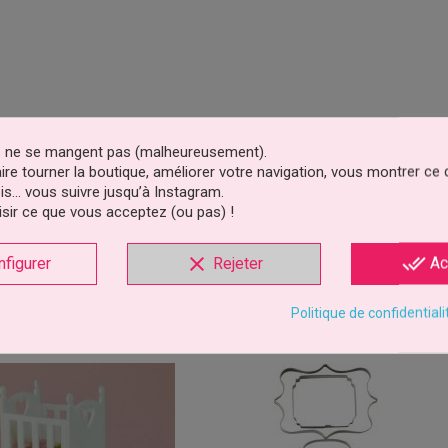
es ne se mangent pas (malheureusement).
faire tourner la boutique, améliorer votre navigation, vous montrer ce
is… vous suivre jusqu’à Instagram.
sir ce que vous acceptez (ou pas) !
clear
done_all
nfigurer
Rejeter
Ac
Politique de confidentiali
oduit ont également acheté...