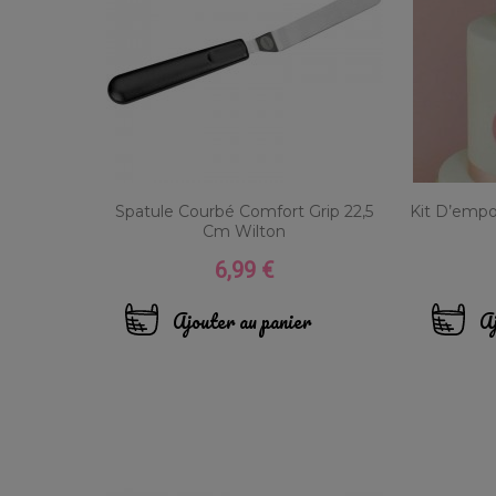
Spatule Courbé Comfort Grip 22,5
Kit D’emp
Cm Wilton
6,99 €
Prix
Ajouter au panier
Aj