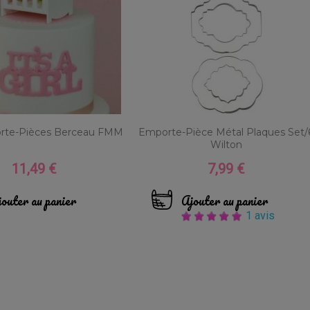
orte-Pièces Berceau FMM
Emporte-Pièce Métal Plaques Set/
Wilton
11,49 €
7,99 €
Prix
Prix
outer au panier
Ajouter au panier
1 avis