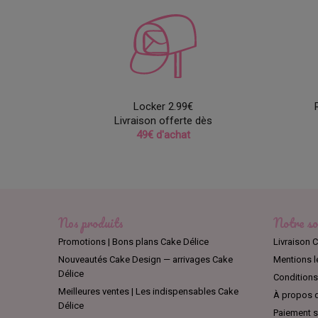
Locker 2.99€
Livraison offerte dès
49€ d'achat
Nos produits
Notre so
Promotions | Bons plans Cake Délice
Livraison C
Nouveautés Cake Design — arrivages Cake
Mentions l
Délice
Conditions 
Meilleures ventes | Les indispensables Cake
À propos d
Délice
Paiement sé