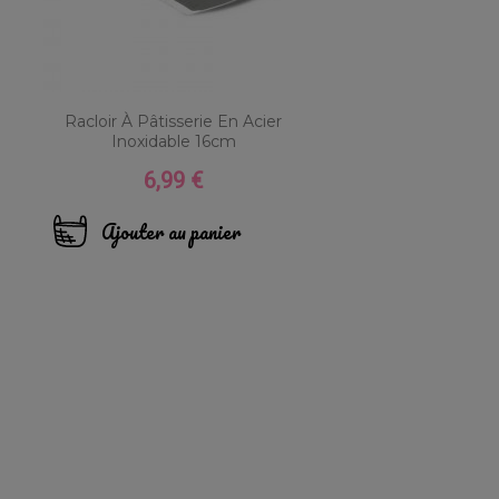
Racloir À Pâtisserie En Acier
Inoxidable 16cm
6,99 €
Prix
Ajouter au panier