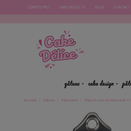
COMPTE PRO
CAKE DELICE TV
BLOG
CONTACT
Commandez 
gâteau
cake design
pât
Accueil
Gâteau
Pâtisserie
Râpe à noix de Muscade 1