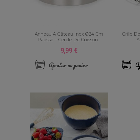
Anneau À Gâteau Inox Ø24 Cm
Grille D
Patisse – Cercle De Cuisson...
A
9,99 €
Prix
Ajouter au panier
Aj