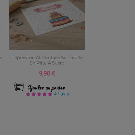
6
Impression Alimentaire Sur Feuille
En Pâte À Sucre
9,90 €
Prix
Ajouter au panier
47 avis