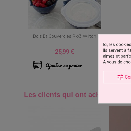
Bols Et Couvercles Pk/3 Wilton
Ici, les cooki
Ils servent à 
25,99 €
Prix
aimez et parfo
À vous de choi
Ajouter au panier
tune
Co
Les clients qui ont acheté ce pr