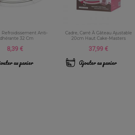
e Refroidissement Anti-
Cadre, Carré À Gâteau Ajustable
dhérante 32 Cm
20cm Haut Cake-Masters
8,39 €
37,99 €
Prix
Prix
outer au panier
Ajouter au panier