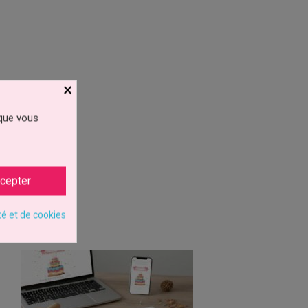
×
 que vous
cepter
té et de cookies