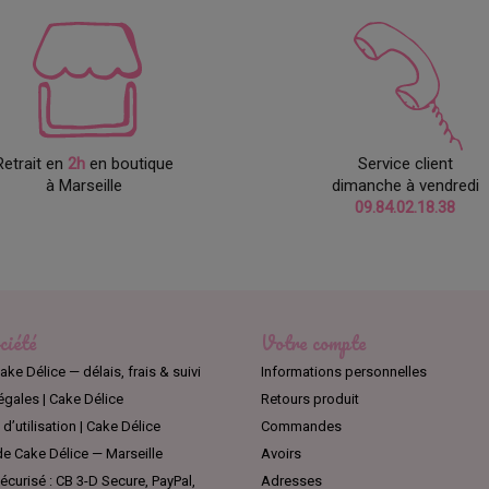
Retrait en
2h
en boutique
Service client
à Marseille
dimanche à vendredi
09.84.02.18.38
ciété
Votre compte
ake Délice — délais, frais & suivi
Informations personnelles
égales | Cake Délice
Retours produit
d’utilisation | Cake Délice
Commandes
e Cake Délice — Marseille
Avoirs
curisé : CB 3-D Secure, PayPal,
Adresses