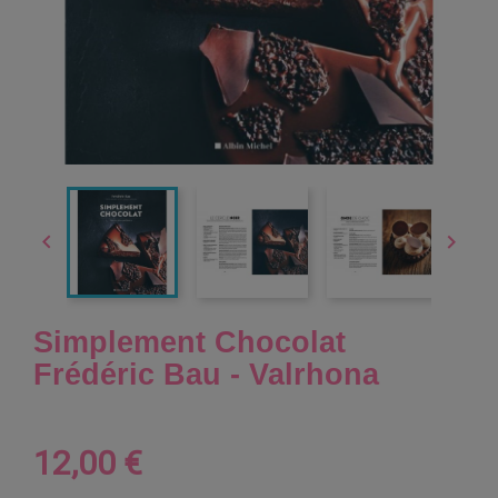


Simplement Chocolat
Frédéric Bau - Valrhona
12,00 €