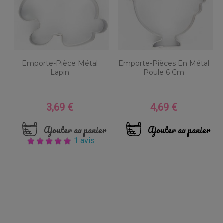
Emporte-Pièce Métal
Emporte-Pièces En Métal
Lapin
Poule 6 Cm
3,69 €
4,69 €
Prix
Prix
Ajouter au panier
Ajouter au panier
1 avis