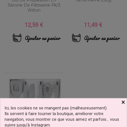
Silicone De Pâtisserie Pk/3
Wilton
12,59 €
11,49 €
Prix
Prix
Ajouter au panier
Ajouter au panier
×
Ici, les cookies ne se mangent pas (malheureusement).
Ils servent à faire tourner la boutique, améliorer votre
navigation, vous montrer ce que vous aimez et parfois… vous
suivre jusqu’à Instagram.