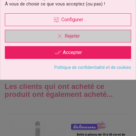
À vous de choisir ce que vous acceptez (ou pas) !
Ustensiles Silicone Set/6
tune
Wilton
Configurer
clear
Rejeter
29,90 €
Prix
done_all
Accepter
Ajouter au panier
Politique de confidentialité et de cookies
Les clients qui ont acheté ce
produit ont également acheté...
déclinaisons