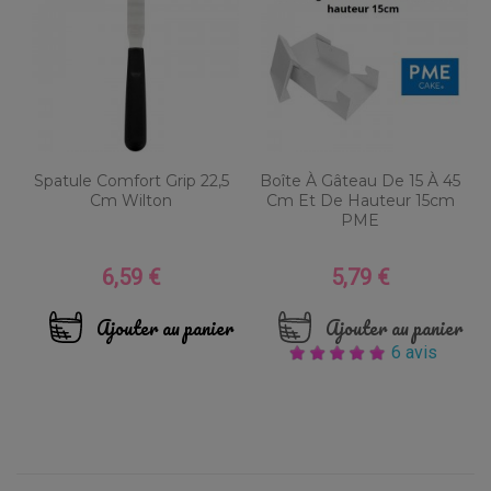
Spatule Comfort Grip 22,5
Boîte À Gâteau De 15 À 45
Cm Wilton
Cm Et De Hauteur 15cm
PME
6,59 €
5,79 €
Prix
Prix
Ajouter au panier
Ajouter au panier
6 avis