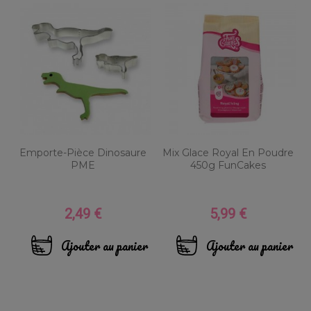
Emporte-Pièce Dinosaure
Mix Glace Royal En Poudre
PME
450g FunCakes
2,49 €
5,99 €
Prix
Prix
Ajouter au panier
Ajouter au panier