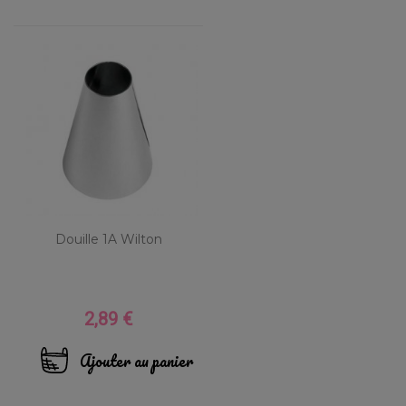
Douille 1A Wilton
2,89 €
Prix
Ajouter au panier