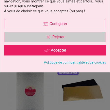
navigation, vous montrer ce que vous aimez et parfois… vous
Rectangulaire Épais
Rectangulaire Épais
L35xL45xH1,2 CM
L30xL40xH1,2 CM
suivre jusqu’à Instagram.
À vous de choisir ce que vous acceptez (ou pas) !
5,79 €
4,99 €
Prix
Prix
tune
Configurer
Ajouter au panier
Ajouter au panier
3 avis
clear
Rejeter
done_all
Accepter
Politique de confidentialité et de cookies
déclinaisons