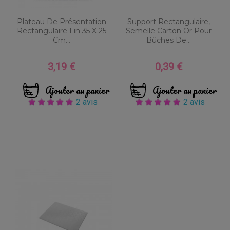
Plateau De Présentation
Support Rectangulaire,
Rectangulaire Fin 35 X 25
Semelle Carton Or Pour
Cm...
Bûches De...
3,19 €
0,39 €
Prix
Prix
Ajouter au panier
Ajouter au panier
2 avis
2 avis