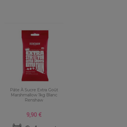
Pâte À Sucre Extra Goût
Marshmallow 1kg Blanc
Renshaw
9,90 €
Prix