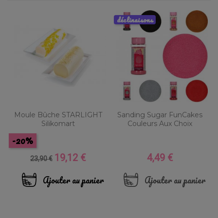
déclinaisons
Moule Bûche STARLIGHT
Sanding Sugar FunCakes
Silikomart
Couleurs Aux Choix
-20%
19,12 €
4,49 €
Prix
Prix
Prix
23,90 €
de
base
Ajouter au panier
Ajouter au panier