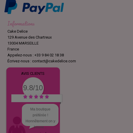
Informations
Cake Delice
129 Avenue des Chartreux
13004 MARSEILLE
France
Appelez-nous :
+33 9 84 02 18 38
Écrivez-nous :
contact@cakedelice.com
AVIS CLIENTS
9.8/10
Ma boutique
préférée !
Honnêtement on y
trouve...