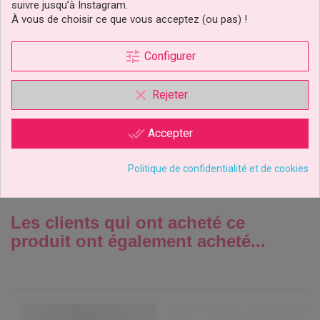
suivre jusqu’à Instagram.
À vous de choisir ce que vous acceptez (ou pas) !
Sachets Points Et Triangle
tune
Configurer
Pk/20 Wilton
clear
Rejeter
2,69 €
Prix
done_all
Accepter
Ajouter au panier
Politique de confidentialité et de cookies
Les clients qui ont acheté ce
produit ont également acheté...