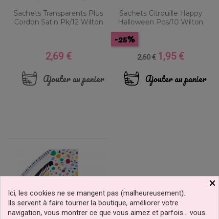
Sachets Transparents Plus
Sachets Citrouille Happy
Cordon Satin Pk/12 Wilton
Halloween Pcs/10 Wilton
-25%
2,69 €
1,95 €
Prix
Prix
Prix
2,60 €
de
base
Ajouter au panier
Ajouter au panier
×
Ici, les cookies ne se mangent pas (malheureusement).
Ils servent à faire tourner la boutique, améliorer votre
navigation, vous montrer ce que vous aimez et parfois… vous