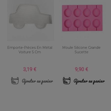
Emporte-Pièces En Métal
Moule Silicone Grande
Voiture 5 Cm
Sucette
3,19 €
9,90 €
Prix
Prix
Ajouter au panier
Ajouter au panier