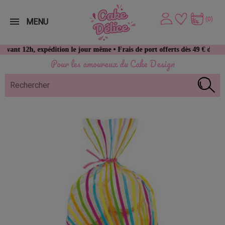
(0)
MENU
h, expédition le jour même • Frais de port offerts dès 49 € d’achat
Pour les amoureux du Cake Design