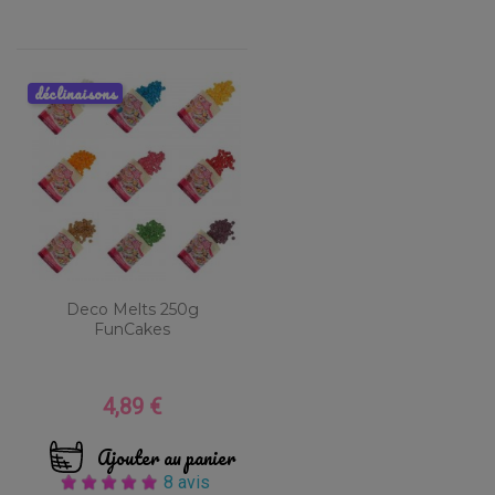
déclinaisons
Deco Melts 250g
FunCakes
4,89 €
Prix
Ajouter au panier
8 avis