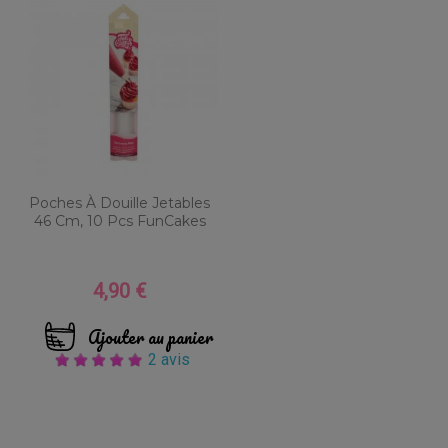
Poches À Douille Jetables
46 Cm, 10 Pcs FunCakes
4,90 €
Prix
Ajouter au panier
2 avis