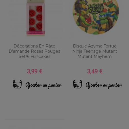
Décorations En Pâte
Disque Azyme Tortue
D’amande Roses Rouges
Ninja Teenage Mutant
Set/6 FunCakes
Mutant Mayhem
3,99 €
3,49 €
Prix
Prix
Ajouter au panier
Ajouter au panier