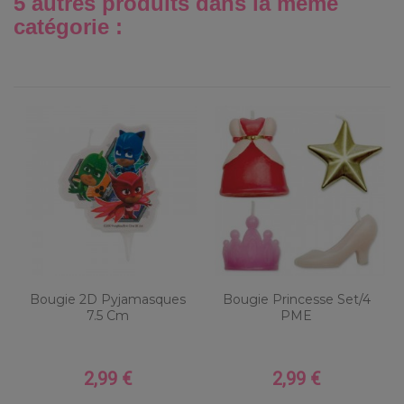
5 autres produits dans la même
catégorie :
Bougie 2D Pyjamasques
Bougie Princesse Set/4
7.5 Cm
PME
2,99 €
2,99 €
Prix
Prix