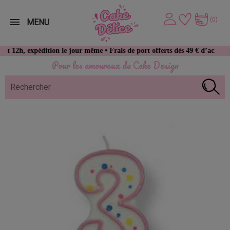
(0)
MENU
expédition le jour même • Frais de port offerts dès 49 € d’achat
Pour les amoureux du Cake Design