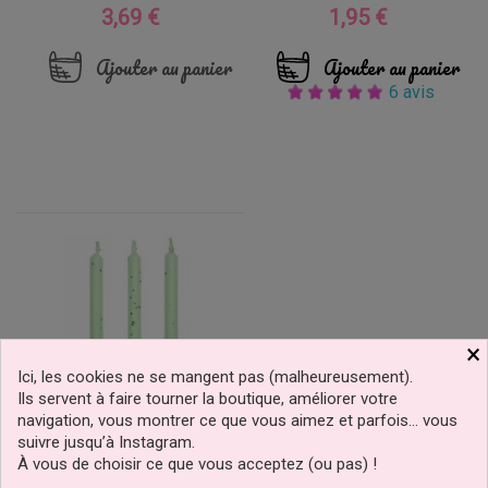
3,69 €
1,95 €
Prix
Prix
Ajouter au panier
Ajouter au panier
6 avis
×
Ici, les cookies ne se mangent pas (malheureusement).
Ils servent à faire tourner la boutique, améliorer votre
navigation, vous montrer ce que vous aimez et parfois… vous
suivre jusqu’à Instagram.
À vous de choisir ce que vous acceptez (ou pas) !
Bougies D'anniversaire