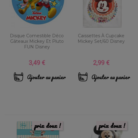
Disque Comestible Déco
Caissettes À Cupcake
Gâteaux Mickey Et Pluto
Mickey Set/60 Disney
FUN Disney
3,49 €
2,99 €
Prix
Prix
Ajouter au panier
Ajouter au panier
prix doux !
prix doux !