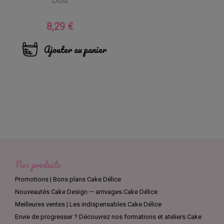
Dust
8,29 €
Prix
Ajouter au panier
Nos produits
Promotions | Bons plans Cake Délice
Nouveautés Cake Design — arrivages Cake Délice
Meilleures ventes | Les indispensables Cake Délice
Envie de progresser ? Découvrez nos formations et ateliers Cake