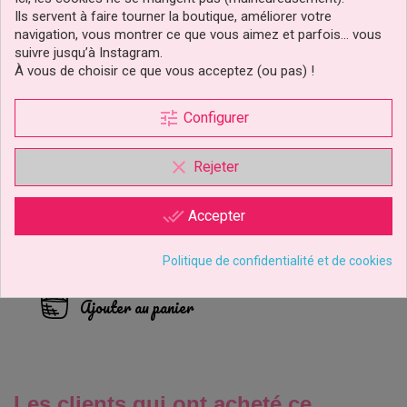
Ils servent à faire tourner la boutique, améliorer votre
navigation, vous montrer ce que vous aimez et parfois… vous
suivre jusqu’à Instagram.
À vous de choisir ce que vous acceptez (ou pas) !
tune
Configurer
clear
Rejeter
Disque Mickey Disney
done_all
Accepter
Politique de confidentialité et de cookies
3,99 €
Prix
Ajouter au panier
Les clients qui ont acheté ce