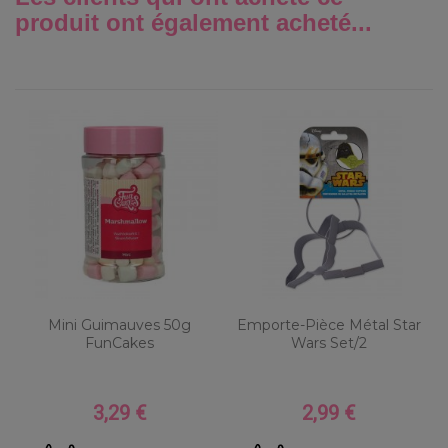
produit ont également acheté...
Mini Guimauves 50g
Emporte-Pièce Métal Star
FunCakes
Wars Set/2
3,29 €
2,99 €
Prix
Prix