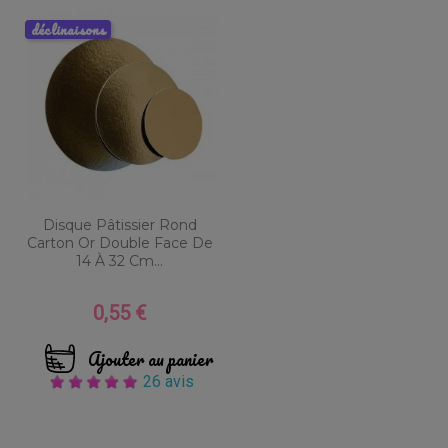
déclinaisons
Disque Pâtissier Rond
Carton Or Double Face De
14 À 32 Cm...
0,55 €
Prix
Ajouter au panier
26 avis