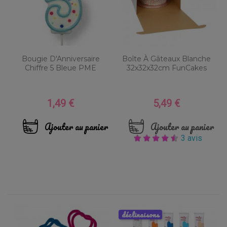
Bougie D'Anniversaire
Boîte À Gâteaux Blanche
Chiffre 5 Bleue PME
32x32x32cm FunCakes
1,49 €
5,49 €
Prix
Prix
Ajouter au panier
Ajouter au panier
3 avis
déclinaisons