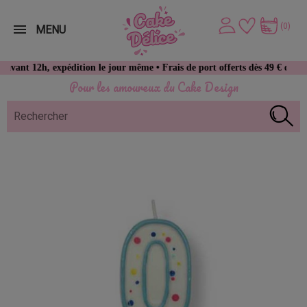
(0)
MENU
2h, expédition le jour même • Frais de port offerts dès 49 € d’achat
Pour les amoureux du Cake Design