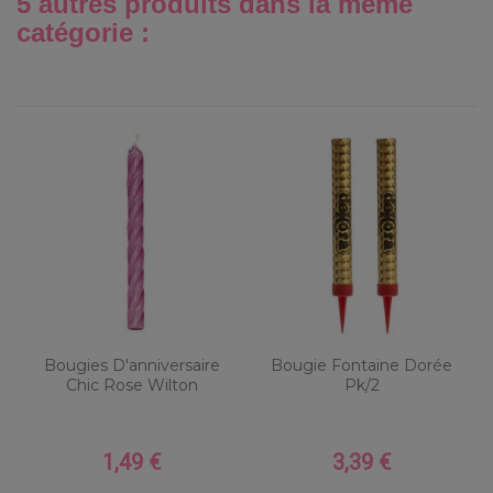
5 autres produits dans la même
catégorie :
Bougies D'anniversaire
Bougie Fontaine Dorée
Chic Rose Wilton
Pk/2
1,49 €
3,39 €
Prix
Prix