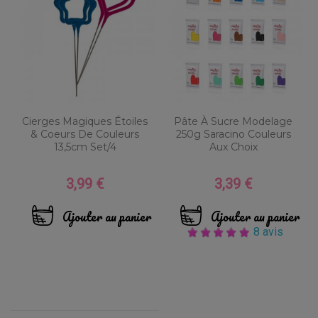
Cierges Magiques Étoiles
Pâte À Sucre Modelage
& Coeurs De Couleurs
250g Saracino Couleurs
13,5cm Set/4
Aux Choix
3,99 €
3,39 €
Prix
Prix
Ajouter au panier
Ajouter au panier
8 avis