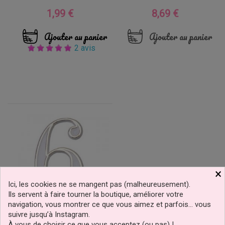
1,99 €
8,69 €
Prix
Prix
Ajouter au panier
Ajouter au panier
2 avis
×
Ici, les cookies ne se mangent pas (malheureusement).
Ils servent à faire tourner la boutique, améliorer votre
navigation, vous montrer ce que vous aimez et parfois… vous
suivre jusqu’à Instagram.
Chiffre Six Pour Support À
À vous de choisir ce que vous acceptez (ou pas) !