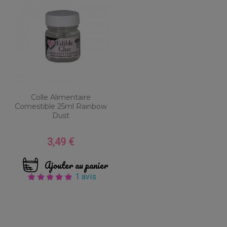
Colle Alimentaire
Comestible 25ml Rainbow
Dust
3,49 €
Prix
Ajouter au panier
1 avis