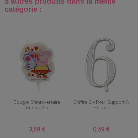
5 autres produits dans la même
catégorie :
Bougie D’anniversaire
Chiffre Six Pour Support À
Peppa Pig
Bougie
3,69 €
0,59 €
Prix
Prix