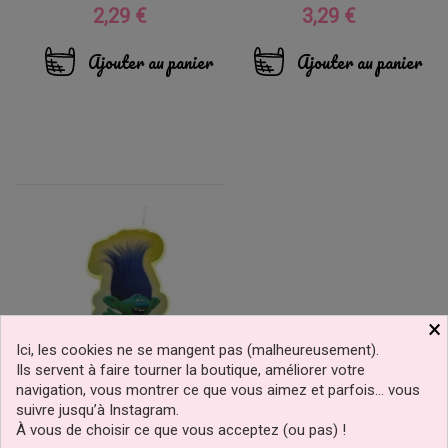
2,29 €
3,29 €
Prix
Prix
Ajouter au panier
Ajouter au panier
×
Ici, les cookies ne se mangent pas (malheureusement).
Ils servent à faire tourner la boutique, améliorer votre
navigation, vous montrer ce que vous aimez et parfois… vous
suivre jusqu’à Instagram.
Bougie 2D De Branche
À vous de choisir ce que vous acceptez (ou pas) !
Des Trolls