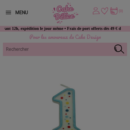
(0)
MENU
h, expédition le jour même • Frais de port offerts dès 49 € d’achat
Pour les amoureux du Cake Design