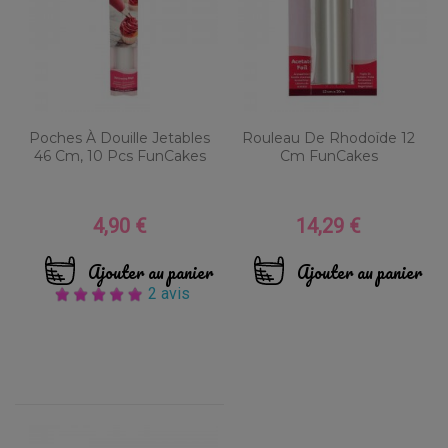
Poches À Douille Jetables
Rouleau De Rhodoïde 12
46 Cm, 10 Pcs FunCakes
Cm FunCakes
4,90 €
14,29 €
Prix
Prix
Ajouter au panier
Ajouter au panier
2 avis