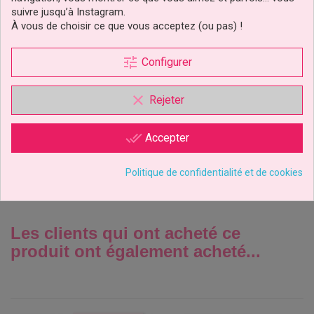
suivre jusqu’à Instagram.
À vous de choisir ce que vous acceptez (ou pas) !
tune
Configurer
Bougies D’Anniversaire
Petites Et Grandes Pcs/20
Wilton
clear
Rejeter
3,29 €
Prix
done_all
Accepter
Ajouter au panier
Politique de confidentialité et de cookies
Les clients qui ont acheté ce
produit ont également acheté...