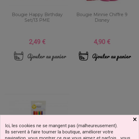
Bougie Happy Birthday
Bougie Minnie Chiffre 9
Set/13 PME
Disney
2,49 €
4,90 €
Prix
Prix
Ajouter au panier
Ajouter au panier
×
Ici, les cookies ne se mangent pas (malheureusement).
Ils servent à faire tourner la boutique, améliorer votre
navigation, vous montrer ce que vous aimez et parfois… vous