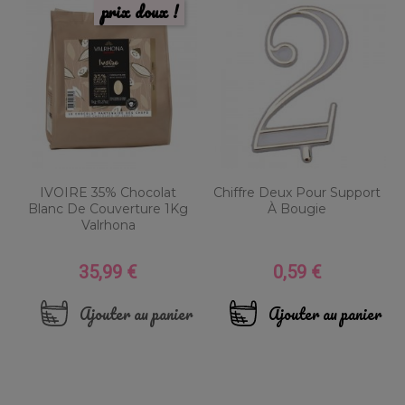
prix doux !
IVOIRE 35% Chocolat
Chiffre Deux Pour Support
Blanc De Couverture 1Kg
À Bougie
Valrhona
35,99 €
0,59 €
Prix
Prix
Ajouter au panier
Ajouter au panier