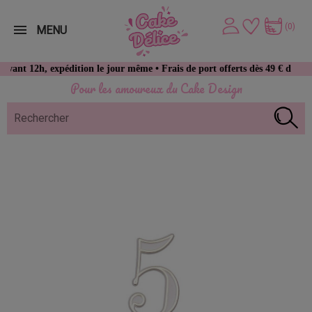
(0)
MENU
2h, expédition le jour même • Frais de port offerts dès 49 € d’achat
Pour les amoureux du Cake Design