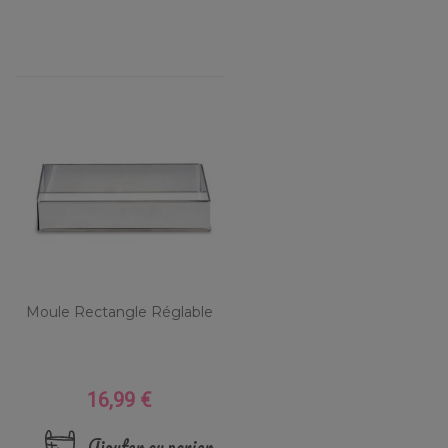
Moule Rectangle Réglable
16,99 €
Prix
Ajouter au panier