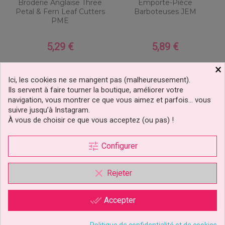
Broderie Anglaise Three
Emporte-Pièce
Petal & Fern Leaf Cutters
Barboteuses JEM
PME
5,29 €
5,89 €
Prix
Prix
×
Ajouter au panier
Ajouter au panier
Ici, les cookies ne se mangent pas (malheureusement).
Ils servent à faire tourner la boutique, améliorer votre
navigation, vous montrer ce que vous aimez et parfois… vous
suivre jusqu’à Instagram.
À vous de choisir ce que vous acceptez (ou pas) !
tune
Configurer
clear
Rejeter
done_all
Accepter