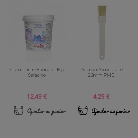
Gum Paste Bouquet 1kg
Pinceau Alimentaire
Saracino
26mm PME
12,49 €
4,29 €
Prix
Prix
Ajouter au panier
Ajouter au panier