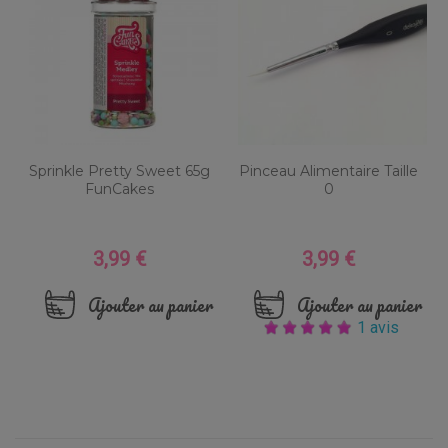
Sprinkle Pretty Sweet 65g
Pinceau Alimentaire Taille
FunCakes
0
3,99 €
3,99 €
Prix
Prix
Ajouter au panier
Ajouter au panier
1 avis