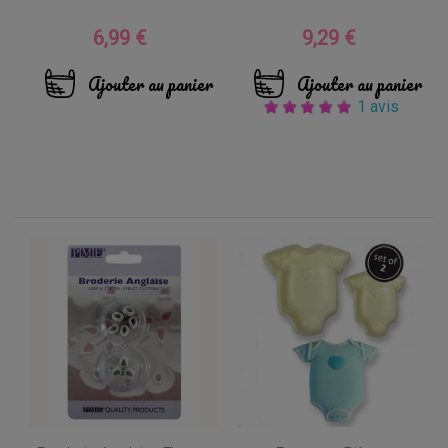
6,99 €
9,29 €
Prix
Prix
Ajouter au panier
Ajouter au panier
1 avis