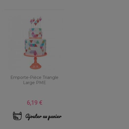
Emporte-Pièce Triangle
Large PME
6,19 €
Prix
Ajouter au panier