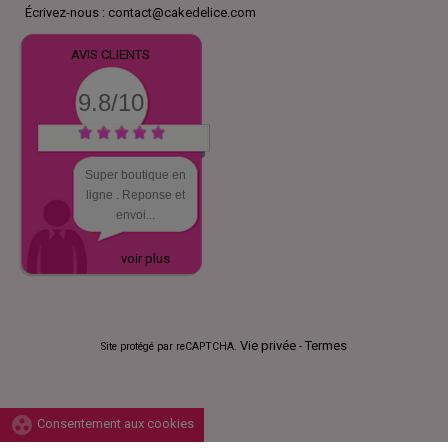
Écrivez-nous :
contact@cakedelice.com
AVIS CLIENTS
9.8/10
Super boutique en
ligne . Reponse et
envoi...
voir plus
Vie privée
Termes
Site protégé par reCAPTCHA.
-
group_work
Consentement aux cookies