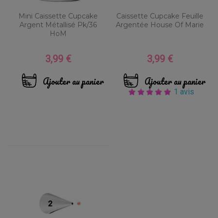
Mini Caissette Cupcake
Caissette Cupcake Feuille
Argent Métallisé Pk/36
Argentée House Of Marie
HoM
3,99 €
3,99 €
Prix
Prix
Ajouter au panier
Ajouter au panier
1 avis