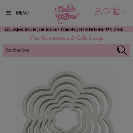
(0)
MENU
xpédition le jour même • Frais de port offerts dès 49 € d’achat
Pour les amoureux du Cake Design