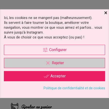
×
Ici, les cookies ne se mangent pas (malheureusement).
Ils servent à faire tourner la boutique, améliorer votre
navigation, vous montrer ce que vous aimez et parfois… vous
suivre jusqu’à Instagram.
À vous de choisir ce que vous acceptez (ou pas) !
tune
Configurer
clear
Rejeter
Emporte-Pièces Coeur
done_all
Accepter
Set/6 PME
Politique de confidentialité et de cookies
4,49 €
Prix
Ajouter au panier