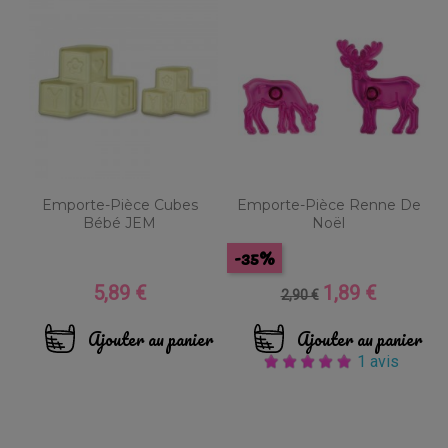
Emporte-Pièce Cubes
Emporte-Pièce Renne De
Bébé JEM
Noël
-35%
5,89 €
1,89 €
Prix
Prix
Prix
2,90 €
de
base
Ajouter au panier
Ajouter au panier
1 avis