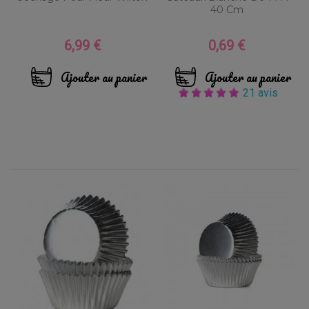
40 Cm
6,99 €
0,69 €
Prix
Prix
Ajouter au panier
Ajouter au panier
21 avis