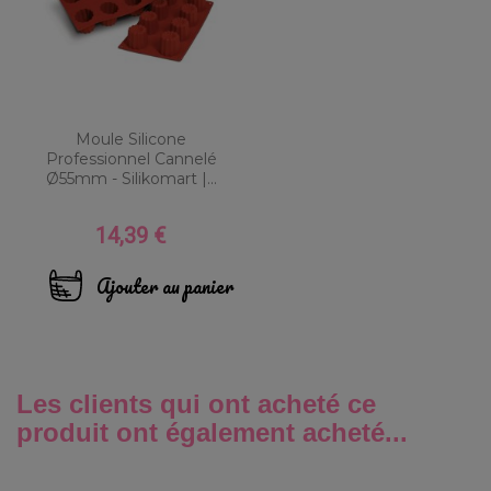
Moule Silicone
Professionnel Cannelé
Ø55mm - Silikomart |...
14,39 €
Prix
Ajouter au panier
Les clients qui ont acheté ce
produit ont également acheté...