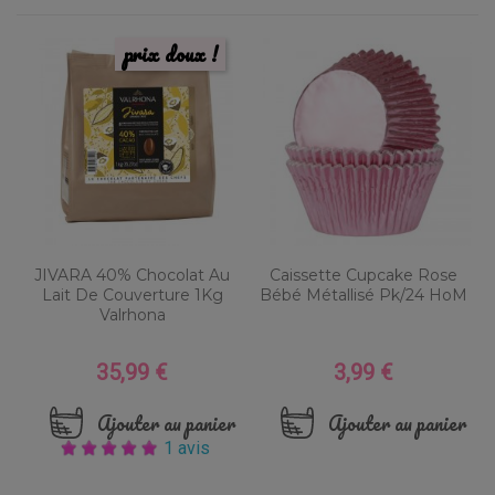
prix doux !
JIVARA 40% Chocolat Au
Caissette Cupcake Rose
Lait De Couverture 1Kg
Bébé Métallisé Pk/24 HoM
Valrhona
35,99 €
3,99 €
Prix
Prix
Ajouter au panier
Ajouter au panier
1 avis