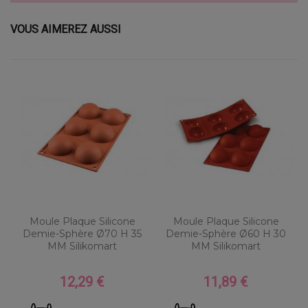
VOUS AIMEREZ AUSSI
Moule Plaque Silicone
Moule Plaque Silicone
Demie-Sphère Ø70 H 35
Demie-Sphère Ø60 H 30
MM Silikomart
MM Silikomart
12,29 €
11,89 €
Prix
Prix