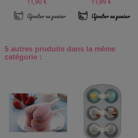
11,90 €
11,89 €
Prix
Prix
Ajouter au panier
Ajouter au panier
5 autres produits dans la même
catégorie :