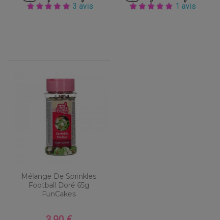
3 avis
1 avis
Mélange De Sprinkles
Football Doré 65g
FunCakes
3,90 €
Prix