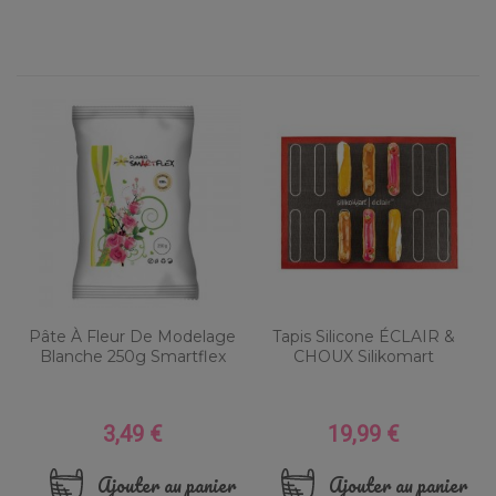
Pâte À Fleur De Modelage
Tapis Silicone ÉCLAIR &
Blanche 250g Smartflex
CHOUX Silikomart
3,49 €
19,99 €
Prix
Prix
Ajouter au panier
Ajouter au panier