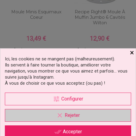
Moule Minis Esquimaux
Recipe Right® Moule À
Coeur
Muffin Jumbo 6 Cavités
Wilton
13,49 €
12,90 €
Prix
Prix
×
Ajouter au panier
Ajouter au panier
Ici, les cookies ne se mangent pas (malheureusement).
Ils servent à faire tourner la boutique, améliorer votre
navigation, vous montrer ce que vous aimez et parfois… vous
suivre jusqu’à Instagram.
À vous de choisir ce que vous acceptez (ou pas) !
tune
Configurer
clear
Rejeter
done_all
Accepter