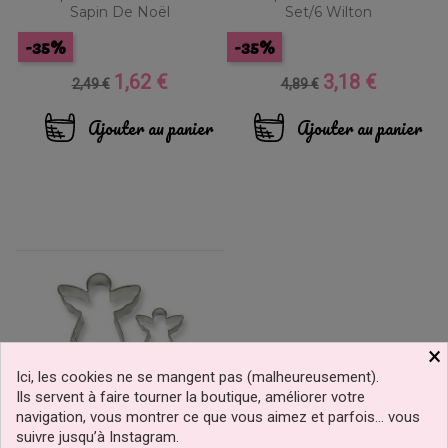
Sapin De Noël
Set/6 Wilton
-35%
-35%
1,62 €
3,18 €
Prix
Prix
Prix
Prix
2,49 €
4,89 €
de
de
base
base
Ajouter au panier
Ajouter au panier
×
Ici, les cookies ne se mangent pas (malheureusement).
Ils servent à faire tourner la boutique, améliorer votre
navigation, vous montrer ce que vous aimez et parfois… vous
suivre jusqu’à Instagram.