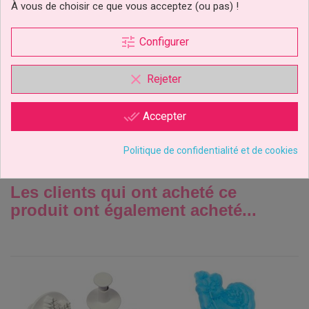
À vous de choisir ce que vous acceptez (ou pas) !
Emporte-Pièce Anges
Set/2 PME
tune
Configurer
-35%
clear
Rejeter
1,94 €
Prix
Prix
2,99 €
de
base
done_all
Ajouter au panier
Accepter
Politique de confidentialité et de cookies
Les clients qui ont acheté ce
produit ont également acheté...