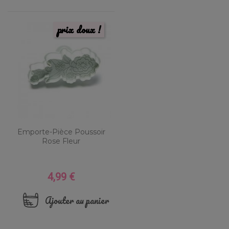
prix doux !
Emporte-Pièce Poussoir
Rose Fleur
4,99 €
Prix
Ajouter au panier