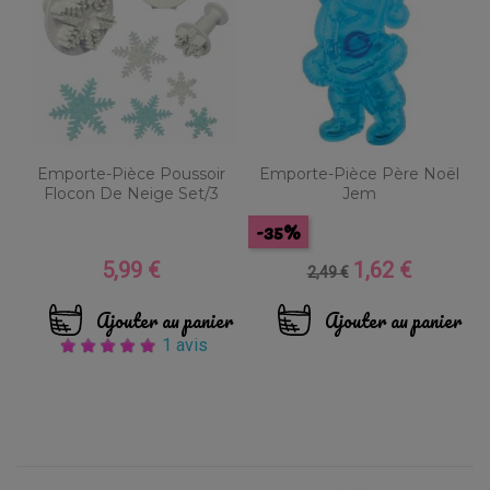
Emporte-Pièce Poussoir
Emporte-Pièce Père Noël
Flocon De Neige Set/3
Jem
-35%
5,99 €
1,62 €
Prix
Prix
Prix
2,49 €
de
base
Ajouter au panier
Ajouter au panier
1 avis