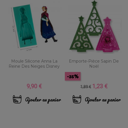
Moule Silicone Anna La
Emporte-Pièce Sapin De
Reine Des Neiges Disney
Noël
-35%
9,90 €
1,23 €
Prix
Prix
Prix
1,89 €
de
base
Ajouter au panier
Ajouter au panier