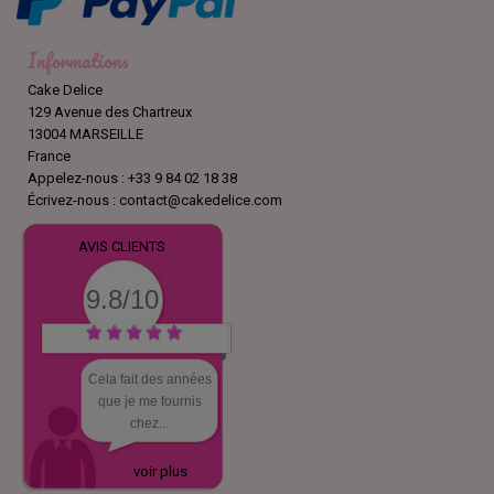
Informations
Cake Delice
129 Avenue des Chartreux
13004 MARSEILLE
France
Appelez-nous :
+33 9 84 02 18 38
Écrivez-nous :
contact@cakedelice.com
AVIS CLIENTS
9.8/10
Cela fait des années
que je me fournis
chez...
voir plus