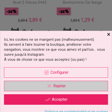
Noël 3 Pièces PME
Bonhomme De Neige
-35%
-35%
3,89 €
1,29 €
Prix
Prix
Prix
Prix
5,99 €
1,99 €
de
de
base
base
Ajouter au panier
Ajouter au panier
×
Ici, les cookies ne se mangent pas (malheureusement).
Ils servent à faire tourner la boutique, améliorer votre
navigation, vous montrer ce que vous aimez et parfois… vous
suivre jusqu’à Instagram.
À vous de choisir ce que vous acceptez (ou pas) !
tune
Configurer
clear
Rejeter
done_all
Accepter
Politique de confidentialité et de cookies