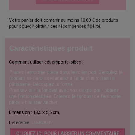
Votre panier doit contenir au moins 10,00 € de produits
pour pouvoir obtenir des récompenses fidélité.
Caractéristiques produit
Comment utiliser cet emporte-pièce :
Placez l'emporte-pièce dans le roller pad. Déroulez le
fondant au-dessus et étalez à l'aide d'un rouleau à
pâtisserie. Découpez la forme.
Pressez sur le fondant avec vos doigts pour obtenir
une finition détaillée. Enlevez le fondant de l'emporte-
pièce et laisser sécher.
Dimension : 13,5 x 5,5 cm.
116BD032
Référence
CLIQUEZ ICI POUR LAISSER UN COMMENTAIRE