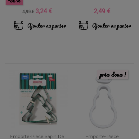
-35%
3,24 €
2,49 €
Prix
Prix
Prix
4,99 €
de
base
Ajouter au panier
Ajouter au panier
prix doux !
Emporte-Pièce Sapin De
Emporte-Pièce