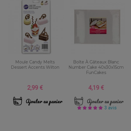
Moule Candy Melts
Boîte À Gâteaux Blanc
Dessert Accents Wilton
Number Cake 40x30x15cm
FunCakes
2,99 €
4,19 €
Prix
Prix
Ajouter au panier
Ajouter au panier
3 avis