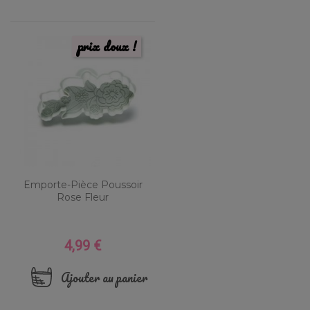
prix doux !
Emporte-Pièce Poussoir
Rose Fleur
4,99 €
Prix
Ajouter au panier