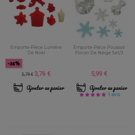
Emporte-Pièce Lumière
Emporte-Pièce Poussoir
De Noël
Flocon De Neige Set/3
-35%
3,76 €
5,99 €
Prix
Prix
Prix
5,79 €
de
base
Ajouter au panier
Ajouter au panier
1 avis