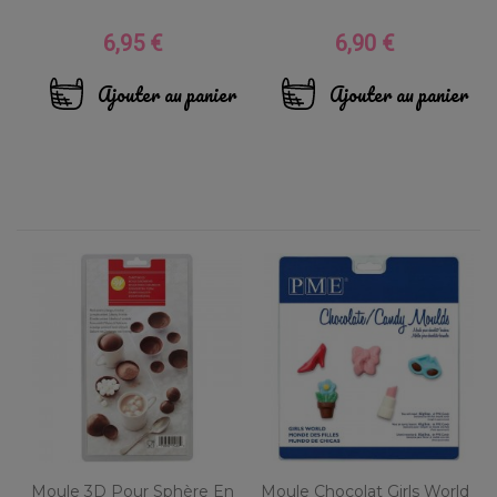
6,95 €
6,90 €
Prix
Prix
Ajouter au panier
Ajouter au panier
Moule 3D Pour Sphère En
Moule Chocolat Girls World