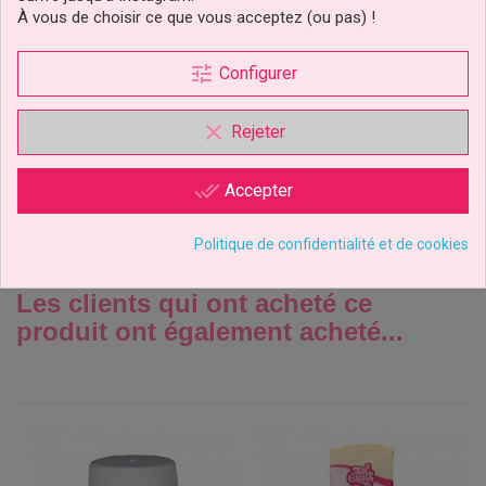
À vous de choisir ce que vous acceptez (ou pas) !
Moule Silicone Verre Shot
Wilton
tune
Configurer
clear
Rejeter
11,79 €
Prix
Ajouter au panier
done_all
Accepter
Politique de confidentialité et de cookies
Les clients qui ont acheté ce
produit ont également acheté...