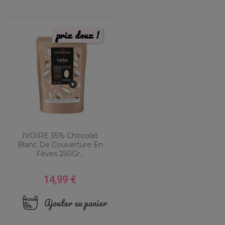
prix doux !
IVOIRE 35% Chocolat
Blanc De Couverture En
Fèves 250Gr...
14,99 €
Prix
Ajouter au panier