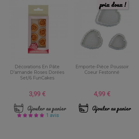
prix doux !
Décorations En Pâte
Emporte-Pièce Poussoir
D’amande Roses Dorées
Coeur Festonné
Set/6 FunCakes
3,99 €
4,99 €
Prix
Prix
Ajouter au panier
Ajouter au panier
1 avis