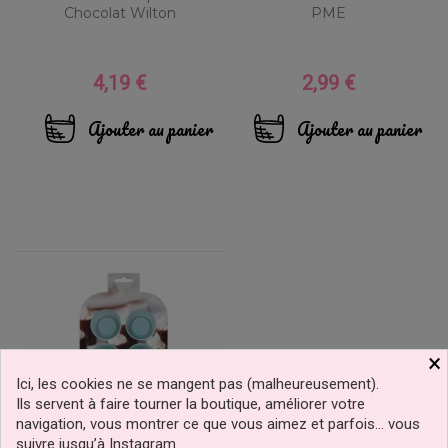
Chocolat Wilton
PME
4,19 €
2,99 €
Prix
Prix
Ajouter au panier
Ajouter au panier
×
Ici, les cookies ne se mangent pas (malheureusement).
Ils servent à faire tourner la boutique, améliorer votre
navigation, vous montrer ce que vous aimez et parfois… vous
suivre jusqu’à Instagram.