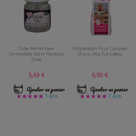
Colle Alimentaire
Préparation Pour Génoise
Comestible 50ml Rainbow
Choco 1Kg FunCakes
Dust
5,49 €
9,90 €
Prix
Prix
Ajouter au panier
Ajouter au panier
1 avis
2 avis