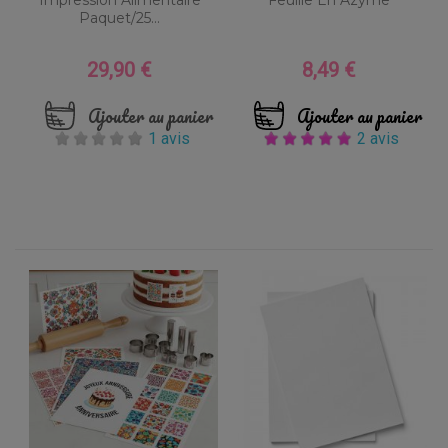
Paquet/25...
29,90 €
8,49 €
Prix
Prix
Ajouter au panier
Ajouter au panier
1 avis
2 avis