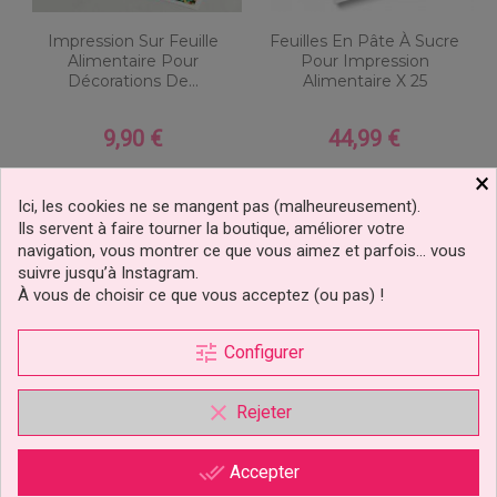
Impression Sur Feuille
Feuilles En Pâte À Sucre
Alimentaire Pour
Pour Impression
Décorations De...
Alimentaire X 25
9,90 €
44,99 €
Prix
Prix
×
Ajouter au panier
Ajouter au panier
Ici, les cookies ne se mangent pas (malheureusement).
3 avis
2 avis
Ils servent à faire tourner la boutique, améliorer votre
navigation, vous montrer ce que vous aimez et parfois… vous
suivre jusqu’à Instagram.
À vous de choisir ce que vous acceptez (ou pas) !
tune
Configurer
clear
Rejeter
done_all
Accepter