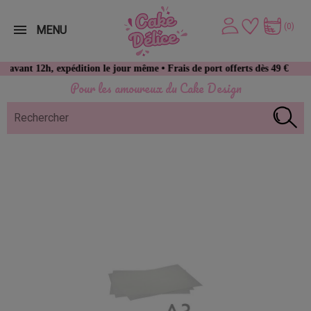
(0)
MENU
2h, expédition le jour même • Frais de port offerts dès 49 € d’achat
Pour les amoureux du Cake Design