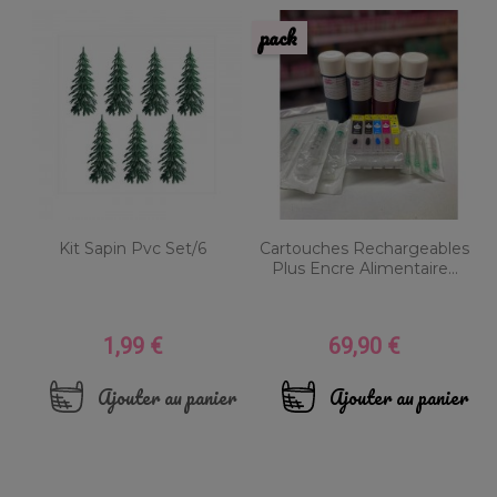
pack
Kit Sapin Pvc Set/6
Cartouches Rechargeables
Plus Encre Alimentaire...
1,99 €
69,90 €
Prix
Prix
Ajouter au panier
Ajouter au panier