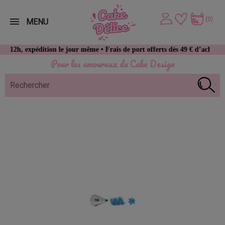
(0)
MENU
expédition le jour même • Frais de port offerts dès 49 € d’achat
Pour les amoureux du Cake Design