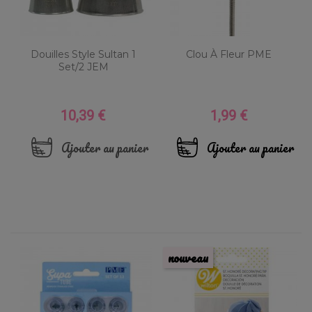
Douilles Style Sultan 1
Clou À Fleur PME
Set/2 JEM
10,39 €
1,99 €
Prix
Prix
Ajouter au panier
Ajouter au panier
nouveau