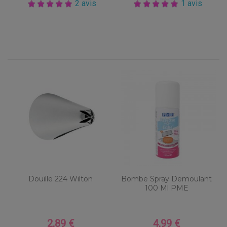
2 avis
1 avis
Douille 224 Wilton
Bombe Spray Demoulant
100 Ml PME
2,89 €
4,99 €
Prix
Prix