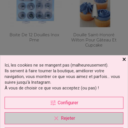
Boite De 12 Douilles Inox
Douille Saint-Honoré
Pme
Wilton Pour Gâteau Et
Cupcake
×
29,89 €
4,69 €
Prix
Prix
Ici, les cookies ne se mangent pas (malheureusement).
Ils servent à faire tourner la boutique, améliorer votre
Ajouter au panier
Ajouter au panier
navigation, vous montrer ce que vous aimez et parfois… vous
1 avis
suivre jusqu’à Instagram.
À vous de choisir ce que vous acceptez (ou pas) !
tune
Configurer
clear
Rejeter