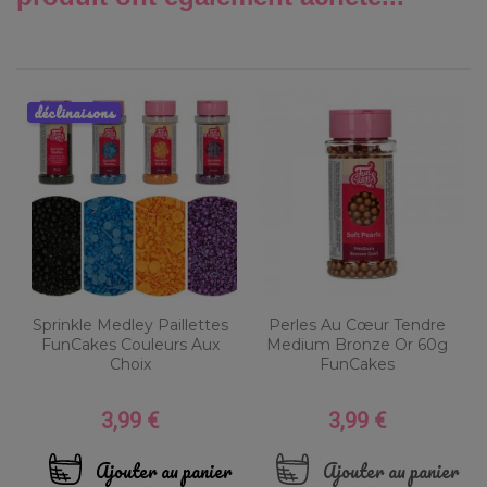
déclinaisons
Sprinkle Medley Paillettes
Perles Au Cœur Tendre
FunCakes Couleurs Aux
Medium Bronze Or 60g
Choix
FunCakes
3,99 €
3,99 €
Prix
Prix
Ajouter au panier
Ajouter au panier