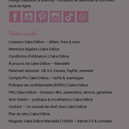
Design (débutant à avancé) : consultez le calendrier et inscrivez-
vous en ligne.
Facebook
YouTube
Pinterest
Instagram
TikTok
Discord
Notre société
Livraison Cake Délice — délais, frais & suivi
Mentions légales | Cake Délice
Conditions d’utilisation | Cake Délice
À propos de Cake Délice — Marseille
Paiement sécurisé : CB 3-D Secure, PayPal, virement
Compte Pro Cake Délice — tarifs & avantages
Politique de confidentialité (RGPD) | Cake Délice
FAQ Cake Délice – livraison 48 h, paiements, retours, garanties
Avis clients — politique & modération | Cake Délice
Contact — Un conseil de chef chez Cake Délice
Plan du site | Cake Délice
Magasin Cake Délice Marseille (13004) – Retrait 2 h & conseils