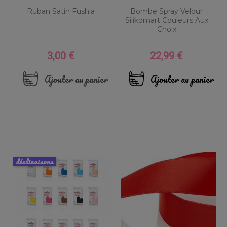
Ruban Satin Fushia
Bombe Spray Velour
Silikomart Couleurs Aux
Choix
3,00 €
22,99 €
Prix
Prix
Ajouter au panier
Ajouter au panier
déclinaisons