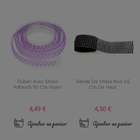
Ruban Avec Strass
Bande De Strass Noir 4,5
Adhesifs 90 Cm Violet
Cm De Haut
4,49 €
4,50 €
Prix
Prix
Ajouter au panier
Ajouter au panier