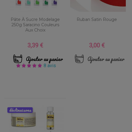
Pâte À Sucre Modelage
Ruban Satin Rouge
250g Saracino Couleurs
Aux Choix
3,39 €
3,00 €
Prix
Prix
Ajouter au panier
Ajouter au panier
8 avis
déclinaisons