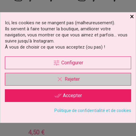
×
Ici, les cookies ne se mangent pas (malheureusement).
Ils servent à faire tourner la boutique, améliorer votre
navigation, vous montrer ce que vous aimez et parfois… vous
suivre jusqu’à Instagram.
À vous de choisir ce que vous acceptez (ou pas) !
tune
Configurer
clear
Rejeter
done_all
Accepter
Bande De Strass Vert 4,5
Politique de confidentialité et de cookies
Cm De Haut
4,50 €
Prix