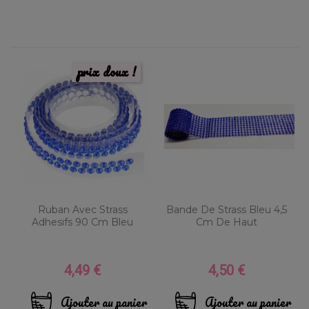
prix doux !
Ruban Avec Strass
Bande De Strass Bleu 4,5
Adhesifs 90 Cm Bleu
Cm De Haut
4,49 €
4,50 €
Prix
Prix
Ajouter au panier
Ajouter au panier