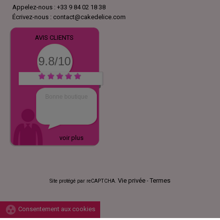
Appelez-nous :
+33 9 84 02 18 38
Écrivez-nous :
contact@cakedelice.com
AVIS CLIENTS
9.8/10
Bonne boutique
voir plus
Vie privée
Termes
Site protégé par reCAPTCHA.
-
group_work
Consentement aux cookies