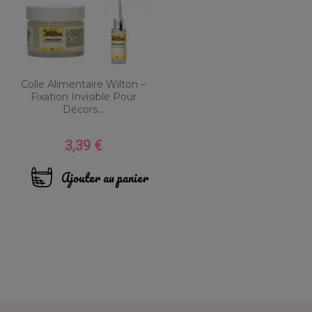
Colle Alimentaire Wilton –
Fixation Invisible Pour
Décors...
3,39 €
Prix
Ajouter au panier