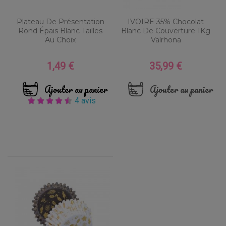
Plateau De Présentation
IVOIRE 35% Chocolat
Rond Épais Blanc Tailles
Blanc De Couverture 1Kg
Au Choix
Valrhona
1,49 €
35,99 €
Prix
Prix
Ajouter au panier
Ajouter au panier
4 avis