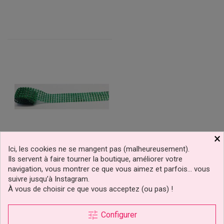
×
Ici, les cookies ne se mangent pas (malheureusement).
Bande De Strass Vert 2,5
Ils servent à faire tourner la boutique, améliorer votre
Cm De Haut
navigation, vous montrer ce que vous aimez et parfois… vous
suivre jusqu’à Instagram.
À vous de choisir ce que vous acceptez (ou pas) !
2,50 €
Prix
tune
Configurer