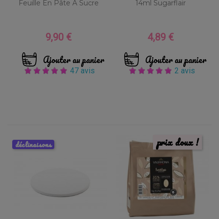
Feuille En Pâte À Sucre
14ml Sugarflair
9,90 €
4,89 €
Prix
Prix
Ajouter au panier
Ajouter au panier
47 avis
2 avis
prix doux !
déclinaisons