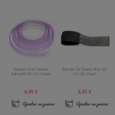
Ruban Avec Strass
Bande De Strass Noir 4,5
Adhesifs 90 Cm Violet
Cm De Haut
4,49 €
4,50 €
Prix
Prix
Ajouter au panier
Ajouter au panier