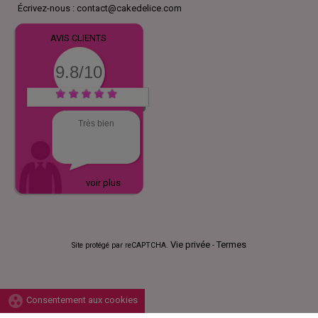
Écrivez-nous :
contact@cakedelice.com
AVIS CLIENTS
9.8/10
Très bien
voir plus
Vie privée
Termes
Site protégé par reCAPTCHA.
-
group_work
Consentement aux cookies