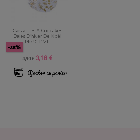
Caissettes À Cupcakes
Baies D'hiver De Noël
Pk/30 PME
-35%
3,18 €
Prix
Prix
4,90 €
de
base
Ajouter au panier