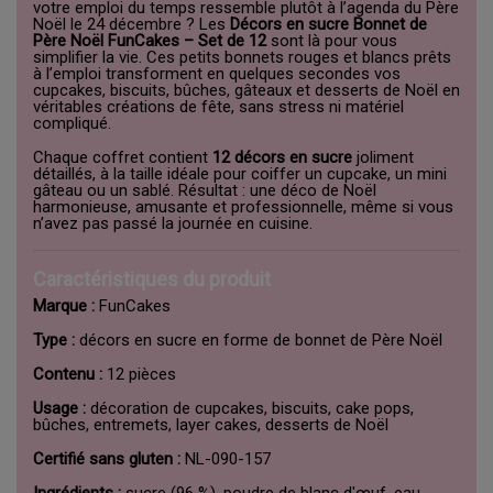
votre emploi du temps ressemble plutôt à l’agenda du Père
Noël le 24 décembre ? Les
Décors en sucre Bonnet de
Père Noël FunCakes – Set de 12
sont là pour vous
simplifier la vie. Ces petits bonnets rouges et blancs prêts
à l’emploi transforment en quelques secondes vos
cupcakes, biscuits, bûches, gâteaux et desserts de Noël en
véritables créations de fête, sans stress ni matériel
compliqué.
Chaque coffret contient
12 décors en sucre
joliment
détaillés, à la taille idéale pour coiffer un cupcake, un mini
gâteau ou un sablé. Résultat : une déco de Noël
harmonieuse, amusante et professionnelle, même si vous
n’avez pas passé la journée en cuisine.
Caractéristiques du produit
Marque :
FunCakes
Type :
décors en sucre en forme de bonnet de Père Noël
Contenu :
12 pièces
Usage :
décoration de cupcakes, biscuits, cake pops,
bûches, entremets, layer cakes, desserts de Noël
Certifié sans gluten :
NL-090-157
Ingrédients :
sucre (96 %), poudre de blanc d'œuf, eau,