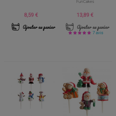
FunCakes
8,59 €
13,89 €
Prix
Prix
Ajouter au panier
Ajouter au panier
7 avis