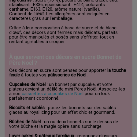
stabilisant : E336, épaississant : E414, colorants :
carthame, E163, E120, arôme naturel (vanille).
Contient de l’
œuf
. Les allergènes sont indiqués en
caractères gras sur l’emballage.
Grâce à leur composition à base de sucre et de blanc
d’œuf, ces décors sont fermes mais délicats, parfaits
pour être manipulés et posés sans s’effriter, tout en
restant agréables à croquer.
À quoi servent ces décors en sucre Bonnet de
Père Noël ?
Ces décors en sucre sont pensés pour apporter
la touche
finale
à toutes vos
pâtisseries de Noël
:
Cupcakes de Noël
: un bonnet par cupcake, et votre
plateau devient un défilé de mini Pères Noël. Associez-les
à nos
caissettes à cupcakes de Noël
pour un look
parfaitement coordonné.
Biscuits et sablés
: posez les bonnets sur des sablés
glacés au royal icing pour un effet chic et gourmand.
Bûches de Noël
: un ou deux bonnets sur le dessus de
votre bûche et la magie opère sans surcharge.
Layer cakes & gâteaux familiaux
: regroupez plusieurs