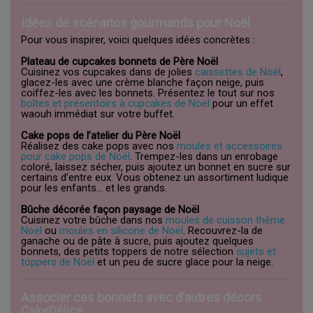
Idées de scénarios gourmands pour Noël
Pour vous inspirer, voici quelques idées concrètes :
Plateau de cupcakes bonnets de Père Noël
Cuisinez vos cupcakes dans de jolies
caissettes de Noël
,
glacez-les avec une crème blanche façon neige, puis
coiffez-les avec les bonnets. Présentez le tout sur nos
boîtes et présentoirs à cupcakes de Noël
pour un effet
waouh immédiat sur votre buffet.
Cake pops de l’atelier du Père Noël
Réalisez des cake pops avec nos
moules et accessoires
pour cake pops de Noël
. Trempez-les dans un enrobage
coloré, laissez sécher, puis ajoutez un bonnet en sucre sur
certains d’entre eux. Vous obtenez un assortiment ludique
pour les enfants… et les grands.
Bûche décorée façon paysage de Noël
Cuisinez votre bûche dans nos
moules de cuisson thème
Noël
ou
moules en silicone de Noël
. Recouvrez-la de
ganache ou de pâte à sucre, puis ajoutez quelques
bonnets, des petits toppers de notre sélection
sujets et
toppers de Noël
et un peu de sucre glace pour la neige.
Associer ces bonnets avec d’autres décors
CakeDélice