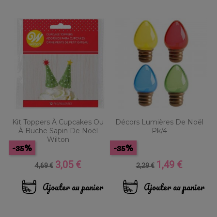
Kit Toppers À Cupcakes Ou
Décors Lumières De Noël
À Buche Sapin De Noël
Pk/4
Wilton
-35%
-35%
3,05 €
1,49 €
Prix
Prix
Prix
Prix
4,69 €
2,29 €
de
de
base
base
Ajouter au panier
Ajouter au panier