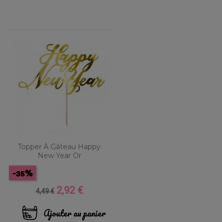
Topper À Gâteau Happy
New Year Or
-35%
2,92 €
Prix
Prix
4,49 €
de
base
Ajouter au panier