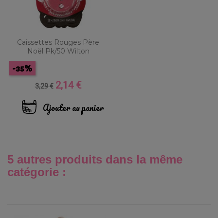
Caissettes Rouges Père
Noël Pk/50 Wilton
-35%
2,14 €
Prix
Prix
3,29 €
de
base
Ajouter au panier
5 autres produits dans la même
catégorie :