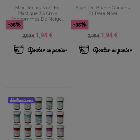
Mini Décors Noël En
Sujet De Bûche Oursons
Plastique 3,5 Cm –
Et Père Noël
Bonhommes De Neige...
-35%
-35%
1,94 €
1,94 €
Prix
Prix
Prix
Prix
2,99 €
2,99 €
de
de
base
base
Ajouter au panier
Ajouter au panier
déclinaisons