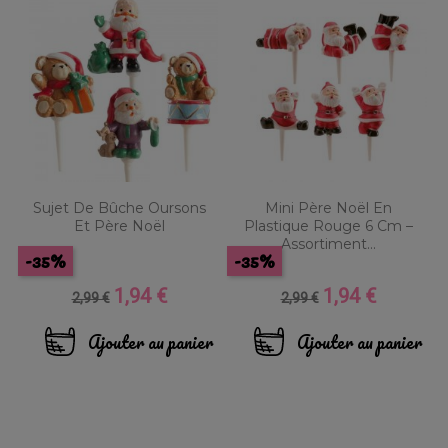
Sujet De Bûche Oursons
Mini Père Noël En
Et Père Noël
Plastique Rouge 6 Cm –
Assortiment...
-35%
-35%
1,94 €
1,94 €
Prix
Prix
Prix
Prix
2,99 €
2,99 €
de
de
base
base
Ajouter au panier
Ajouter au panier