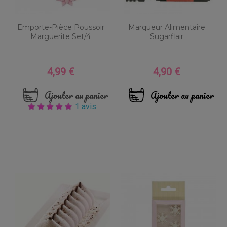
Emporte-Pièce Poussoir
Marqueur Alimentaire
Marguerite Set/4
Sugarflair
4,99 €
4,90 €
Prix
Prix
Ajouter au panier
Ajouter au panier
1 avis