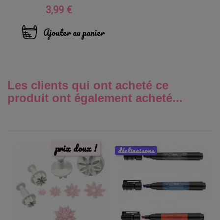
3,99 €
Prix
Ajouter au panier
Les clients qui ont acheté ce
produit ont également acheté...
prix doux !
déclinaisons