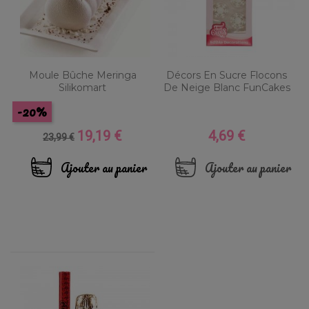
Moule Bûche Meringa
Décors En Sucre Flocons
Silikomart
De Neige Blanc FunCakes
-20%
19,19 €
4,69 €
Prix
Prix
Prix
23,99 €
de
base
Ajouter au panier
Ajouter au panier