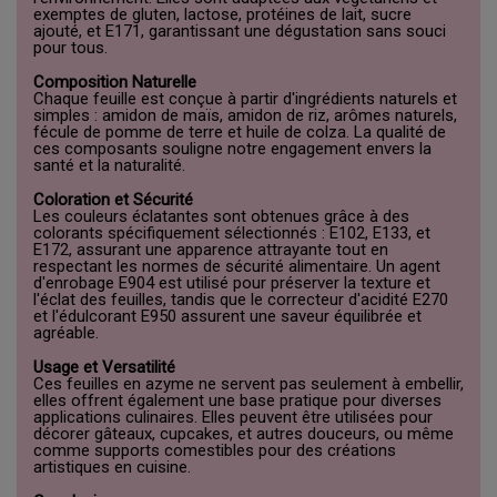
exemptes de gluten, lactose, protéines de lait, sucre
ajouté, et E171, garantissant une dégustation sans souci
pour tous.
Composition Naturelle
Chaque feuille est conçue à partir d'ingrédients naturels et
simples : amidon de maïs, amidon de riz, arômes naturels,
fécule de pomme de terre et huile de colza. La qualité de
ces composants souligne notre engagement envers la
santé et la naturalité.
Coloration et Sécurité
Les couleurs éclatantes sont obtenues grâce à des
colorants spécifiquement sélectionnés : E102, E133, et
E172, assurant une apparence attrayante tout en
respectant les normes de sécurité alimentaire. Un agent
d'enrobage E904 est utilisé pour préserver la texture et
l'éclat des feuilles, tandis que le correcteur d'acidité E270
et l'édulcorant E950 assurent une saveur équilibrée et
agréable.
Usage et Versatilité
Ces feuilles en azyme ne servent pas seulement à embellir,
elles offrent également une base pratique pour diverses
applications culinaires. Elles peuvent être utilisées pour
décorer gâteaux, cupcakes, et autres douceurs, ou même
comme supports comestibles pour des créations
artistiques en cuisine.