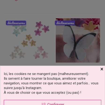
déclinaisons
déclinaisons
×
Fleurs LILAS En Azyme 2
Papillons En Azyme 3 À 6
Cm Lot De 20 - Couleurs
CM Lot De 6 - Modèles
Ici, les cookies ne se mangent pas (malheureusement).
Aux Choix
Aux Choix
Ils servent à faire tourner la boutique, améliorer votre
navigation, vous montrer ce que vous aimez et parfois… vous
suivre jusqu’à Instagram.
2,99 €
1,99 €
Prix
Prix
À vous de choisir ce que vous acceptez (ou pas) !
Ajouter au panier
Ajouter au panier
tune
Configurer