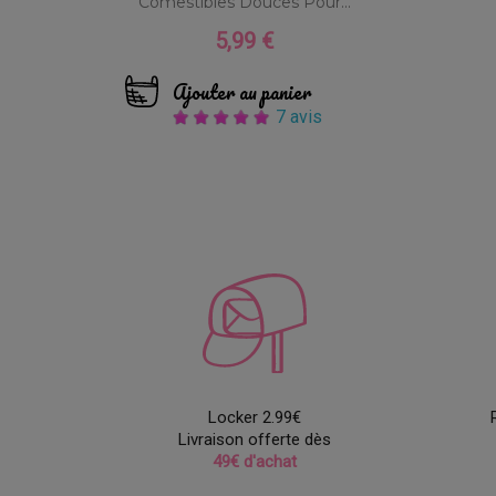
Comestibles Douces Pour...
5,99 €
Prix
Ajouter au panier
7 avis
Locker 2.99€
Livraison offerte dès
49€ d'achat