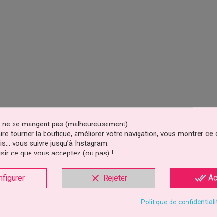
es ne se mangent pas (malheureusement).
faire tourner la boutique, améliorer votre navigation, vous montrer ce
is… vous suivre jusqu’à Instagram.
sir ce que vous acceptez (ou pas) !
clear
done_all
nfigurer
Rejeter
Ac
Politique de confidentiali