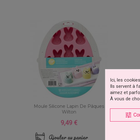
Ici, les cooki
Ils servent à 
aimez et parfo
À vous de choi
Moule Silicone Lapin De Pâques
Wilton
tune
Co
9,49 €
Prix
Ajouter au panier