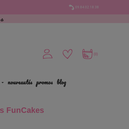
09.84.02.18.38
chat
(0)
nouveautés
promos
blog
es FunCakes