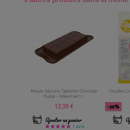
Moule Silicone Tablette Chocolat
Douilles 
Dubai – Silikomart |...
-25%
12,39 €
Prix
Ajouter au panier
Aj
1 avis