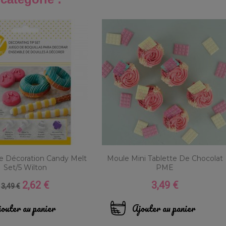
De Décoration Candy Melt
Moule Mini Tablette De Chocolat
Set/5 Wilton
PME
2,62 €
3,49 €
Prix
Prix
Prix
3,49 €
de
base
outer au panier
Ajouter au panier