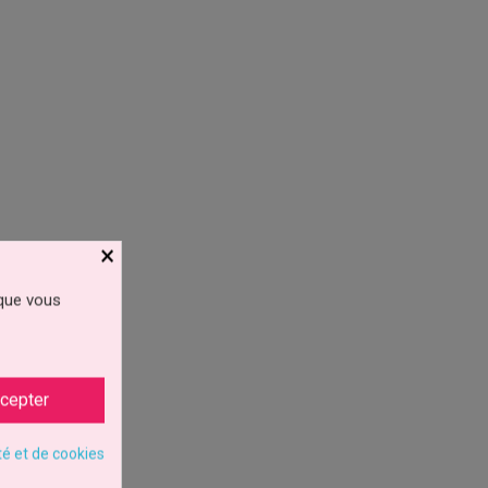
×
 que vous
cepter
té et de cookies