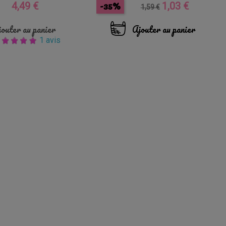
-35%
4,49 €
1,03 €
Prix
Prix
Prix
1,59 €
de
base
outer au panier
Ajouter au panier
1 avis