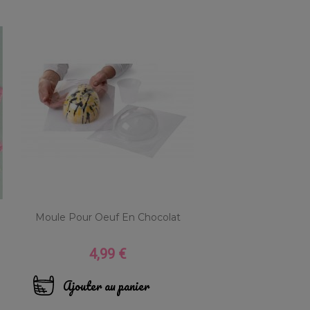
Moule Pour Oeuf En Chocolat
4,99 €
Prix
Ajouter au panier