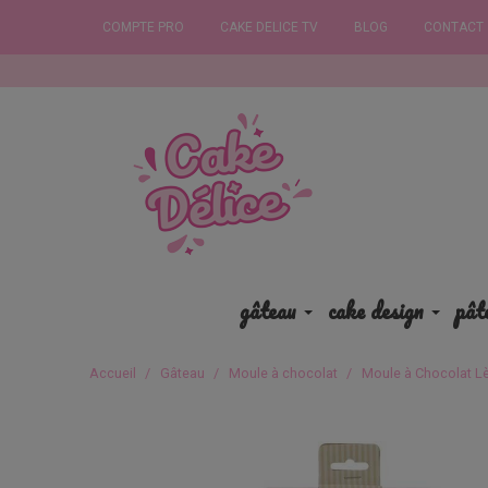
COMPTE PRO
CAKE DELICE TV
BLOG
CONTACT
Commandez
gâteau
cake design
pât
Accueil
Gâteau
Moule à chocolat
Moule à Chocolat L