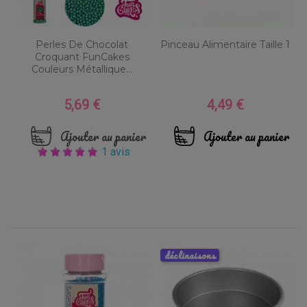
Perles De Chocolat
Pinceau Alimentaire Taille 1
Croquant FunCakes
Couleurs Métallique...
5,69 €
4,49 €
Prix
Prix
Ajouter au panier
Ajouter au panier
1 avis
déclinaisons