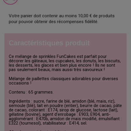
Votre panier doit contenir au moins 10,00 € de produits
pour pouvoir obtenir des récompenses fidélité.
Caractéristiques produit
Ce mélange de sprinkles FunCakes est parfait pour
décorer les gâteaux, les cupcakes, les donuts, les biscuits,
les desserts, les glaces et bien plus encore ! Ils ne sont
pas seulement beaux, mais aussi très savoureux !
Mélange de paillettes classiques adorables pour diverses
occasions !
Contenu : 65 grammes.
Ingrédients : sucre, farine de blé, amidon (blé, maïs, riz),
semoule (blé), lait en poudre (entier), beurre de cacao, pâte
de cacao, colorant : E174, sirop de glucose, lactose (lait),
gélatine (bovine), agent d'enrobage : E903, E904, anti-
agglomérant : E470b, amidon de maïs modifié, émulsifiant :
E322 (tournesol), stabilisateur : E414, sel.