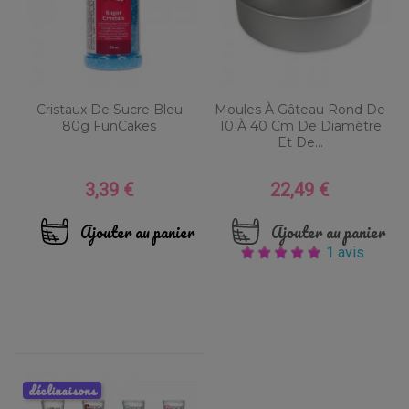
Cristaux De Sucre Bleu
Moules À Gâteau Rond De
80g FunCakes
10 À 40 Cm De Diamètre
Et De...
3,39 €
22,49 €
Prix
Prix
Ajouter au panier
Ajouter au panier
1 avis
déclinaisons