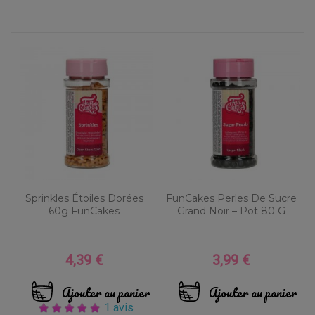
Sprinkles Étoiles Dorées
FunCakes Perles De Sucre
60g FunCakes
Grand Noir – Pot 80 G
4,39 €
3,99 €
Prix
Prix
Ajouter au panier
Ajouter au panier
1 avis