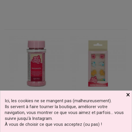
×
Nonpareils Rose Clair 80g
Décors En Sucre Animaux
Ici, les cookies ne se mangent pas (malheureusement).
FunCakes
Marins Set/8 FunCakes
Ils servent à faire tourner la boutique, améliorer votre
navigation, vous montrer ce que vous aimez et parfois… vous
suivre jusqu’à Instagram.
À vous de choisir ce que vous acceptez (ou pas) !
2,99 €
3,69 €
Prix
Prix