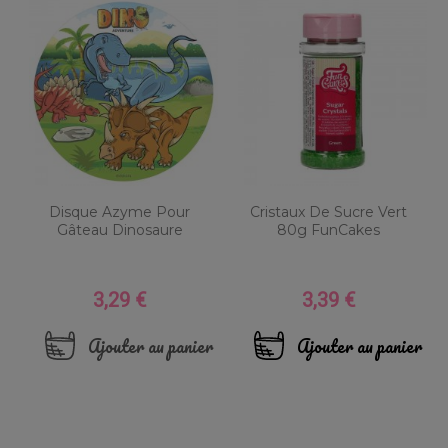
Disque Azyme Pour
Cristaux De Sucre Vert
Gâteau Dinosaure
80g FunCakes
3,29 €
3,39 €
Prix
Prix
Ajouter au panier
Ajouter au panier