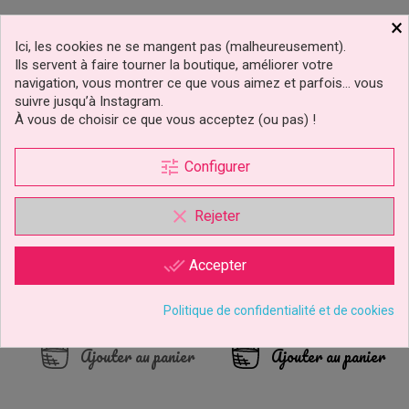
×
Ici, les cookies ne se mangent pas (malheureusement).
Ils servent à faire tourner la boutique, améliorer votre
navigation, vous montrer ce que vous aimez et parfois… vous
suivre jusqu’à Instagram.
À vous de choisir ce que vous acceptez (ou pas) !
tune
Configurer
clear
Rejeter
Bougie Anniversaire
Bougie Dinosaure PME
Dinosaure 7,5cm
done_all
Accepter
Politique de confidentialité et de cookies
3,69 €
5,39 €
Prix
Prix
Ajouter au panier
Ajouter au panier