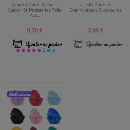
Support Carré, Semelle
Kit Mix Bougies
Carton Or Pâtisseries Taille
D'anniversaire Dinosaures
Aux...
0,30 €
3,49 €
Prix
Prix
Ajouter au panier
Ajouter au panier
3 avis
déclinaisons