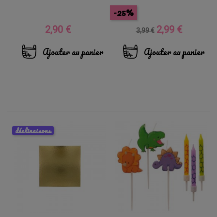
-25%
2,90 €
2,99 €
Prix
Prix
Prix
3,99 €
de
base
Ajouter au panier
Ajouter au panier
déclinaisons