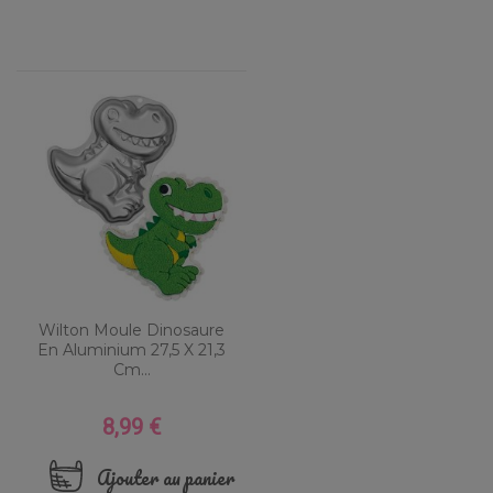
Wilton Moule Dinosaure
En Aluminium 27,5 X 21,3
Cm...
8,99 €
Prix
Ajouter au panier