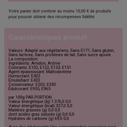
Votre panier doit contenir au moins 10,00 € de produits
pour pouvoir obtenir des récompenses fidélité.
Caractéristiques produit
Valeurs: Adapté aux végétariens, Sans E171, Sans gluten,
Sans lactose, Sans protéines de lait, Sans sucre ajoute
La composition
Ingrédients: Amidon, Arôme
Colorants: E102, E122, E133, E151
Agent épaississant: Maltodextrine
Humectant: E422
Émulsifiant: E433
Conservateur: E202, E330
Édulcorant: E955, E965
par 100g PAR PORTION
Valeur énergétique (kj) 1.376,0 0,0
Valeur énergétique (kcal) 327,0 0,0
Matières grasses (g) 0,0 0,0
dont acides gras saturés (g) 0,0 0,0
Hydrates de carbone (g) 69,0 0,0
Avec des édulcorants Une consommation excessive peut