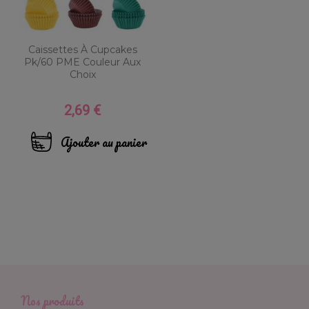
Caissettes À Cupcakes
Pk/60 PME Couleur Aux
Choix
2,69 €
Prix
Ajouter au panier
Nos produits