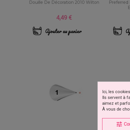
Douille De Décoration 2010 Wilton
Preferred 
E
4,49 €
Prix
Ajouter au panier
Aj
Ici, les cooki
Ils servent à 
aimez et parfo
À vous de choi
tune
Co