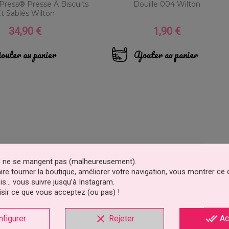
Press® Presse À Biscuits
Douille 004 Wilton
t Sablés Wilton
34,90 €
1,90 €
Prix
Prix
outer au panier
Ajouter au panier
es ne se mangent pas (malheureusement).
faire tourner la boutique, améliorer votre navigation, vous montrer ce
is… vous suivre jusqu’à Instagram.
sir ce que vous acceptez (ou pas) !
clear
done_all
nfigurer
Rejeter
Ac