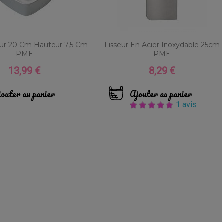
ur 20 Cm Hauteur 7,5 Cm
Lisseur En Acier Inoxydable 25cm
PME
PME
13,99 €
8,29 €
Prix
Prix
outer au panier
Ajouter au panier
1 avis