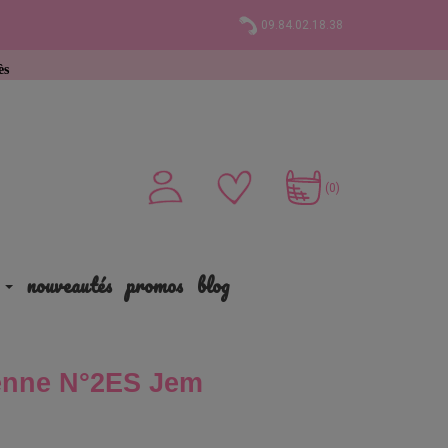
09.84.02.18.38
chat
(0)
nouveautés
promos
blog
yenne N°2ES Jem