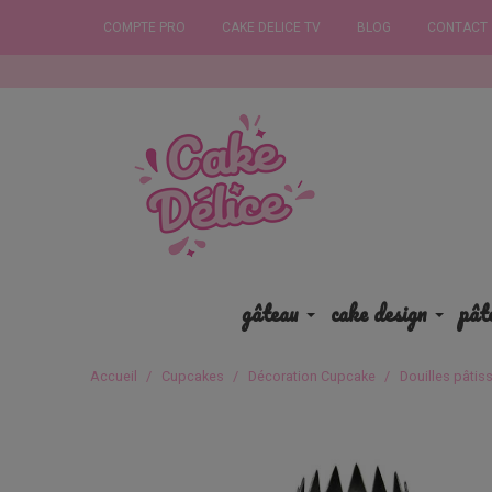
COMPTE PRO
CAKE DELICE TV
BLOG
CONTACT
Commandez 
gâteau
cake design
pât
Accueil
Cupcakes
Décoration Cupcake
Douilles pâtiss