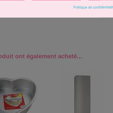
Politique de confidentiali
oduit ont également acheté...