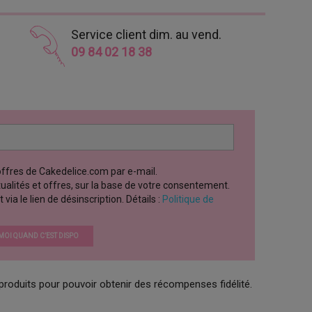
Service client dim. au vend.
09 84 02 18 38
 offres de Cakedelice.com par e-mail.
ctualités et offres, sur la base de votre consentement.
a le lien de désinscription. Détails :
Politique de
OI QUAND C’EST DISPO
produits pour pouvoir obtenir des récompenses fidélité.