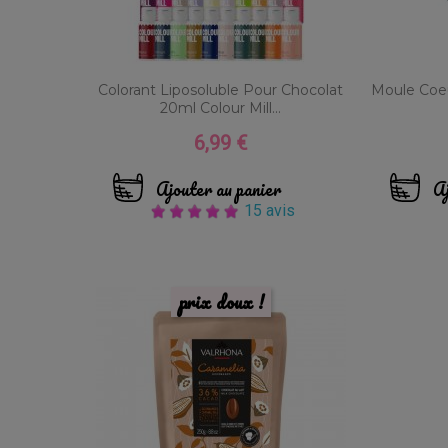
Colorant Liposoluble Pour Chocolat
Moule Coe
20ml Colour Mill...
6,99 €
Prix
Ajouter au panier
Aj
15 avis
prix doux !