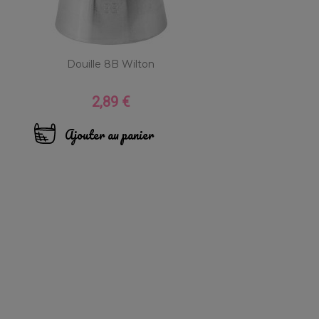
Douille 8B Wilton
2,89 €
Prix
Ajouter au panier