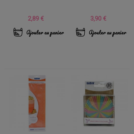
2,89 €
3,90 €
Prix
Prix
Ajouter au panier
Ajouter au panier