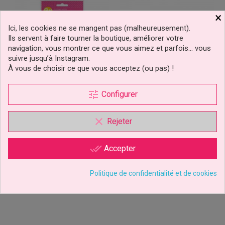
×
Ici, les cookies ne se mangent pas (malheureusement).
Ils servent à faire tourner la boutique, améliorer votre
navigation, vous montrer ce que vous aimez et parfois… vous
suivre jusqu’à Instagram.
À vous de choisir ce que vous acceptez (ou pas) !
tune
Configurer
Contours Wrap À
Caissettes Cupcake Minnie
Cupcakes Rouge & Rose
Disney
clear
Rejeter
Pailletés Pcs/24...
done_all
Accepter
4,99 €
2,49 €
Prix
Prix
Ajouter au panier
Ajouter au panier
Politique de confidentialité et de cookies