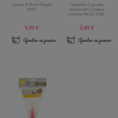
Lisseur À Motif Plissés
Caissette Cupcake
PME
Aluminium Couleur
Licorne Pk/30 PME
9,99 €
3,49 €
Prix
Prix
Ajouter au panier
Ajouter au panier