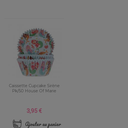
Caissette Cupcake Sirène
Pk/50 House Of Marie
3,95 €
Prix
Ajouter au panier