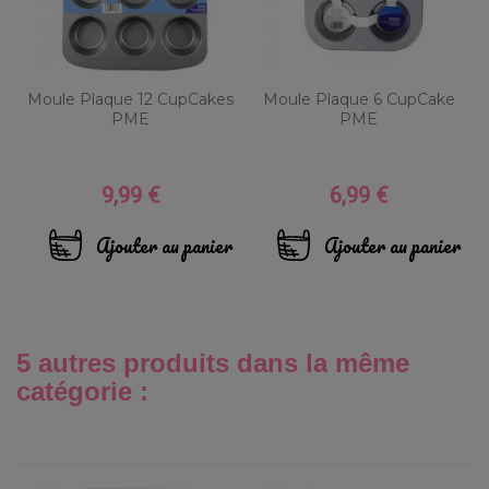
Moule Plaque 12 CupCakes
Moule Plaque 6 CupCake
PME
PME
9,99 €
6,99 €
Prix
Prix
Ajouter au panier
Ajouter au panier
5 autres produits dans la même
catégorie :