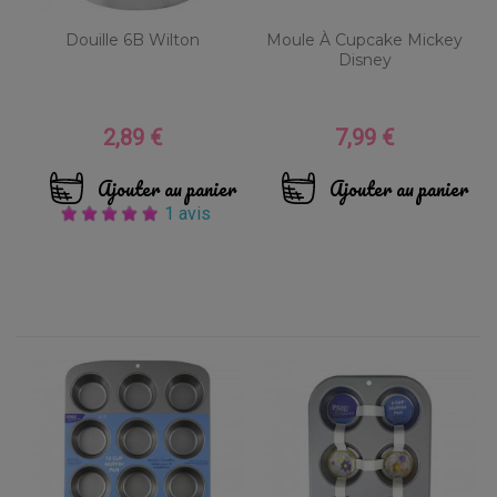
Douille 6B Wilton
Moule À Cupcake Mickey
Disney
2,89 €
7,99 €
Prix
Prix
Ajouter au panier
Ajouter au panier
1 avis