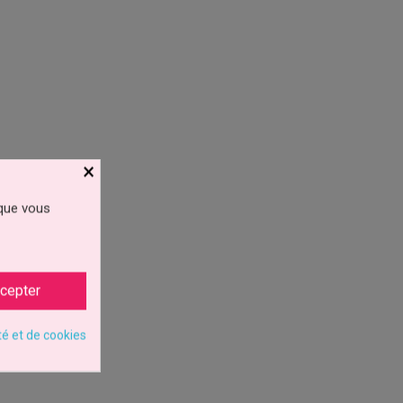
×
 que vous
cepter
té et de cookies