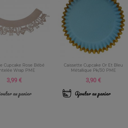
te Cupcake Rose Bébé
Caissette Cupcake Or Et Bleu
ntelée Wrap PME
Métallique Pk/30 PME
3,99 €
3,90 €
Prix
Prix
outer au panier
Ajouter au panier