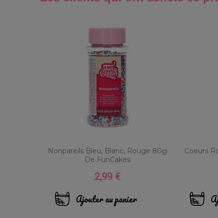
Nonpareils Bleu, Blanc, Rouge 80g
Coeurs R
De FunCakes
2,99 €
Prix
Ajouter au panier
Aj