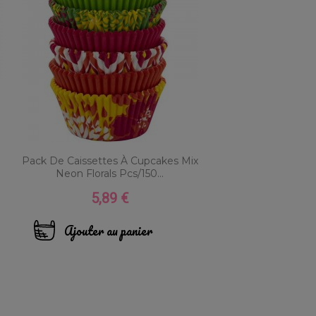
Pack De Caissettes À Cupcakes Mix
Neon Florals Pcs/150...
5,89 €
Prix
Ajouter au panier