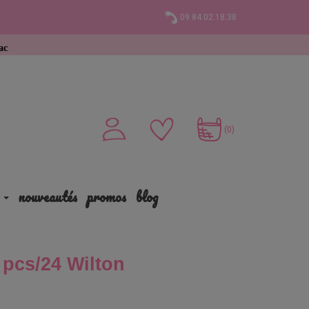
09.84.02.18.38
(0)
nouveautés
promos
blog
 pcs/24 Wilton