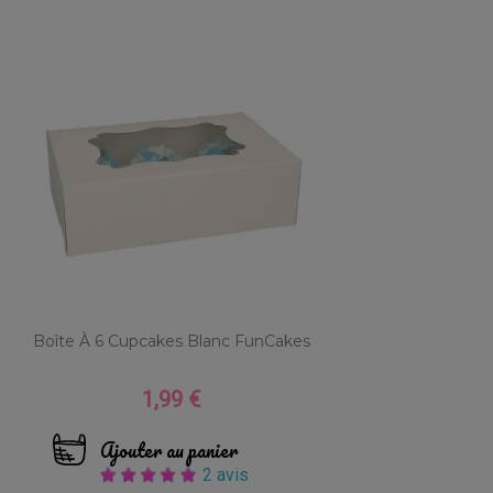
Boîte À 6 Cupcakes Blanc FunCakes
1,99 €
Prix
Ajouter au panier
2 avis