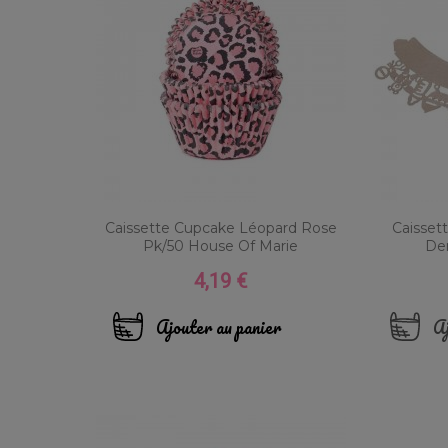
Caissette Cupcake Léopard Rose
Caisset
Pk/50 House Of Marie
De
4,19 €
Prix
Ajouter au panier
Aj