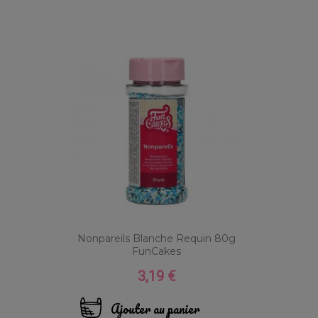
Nonpareils Blanche Requin 80g
FunCakes
3,19 €
Prix
Ajouter au panier