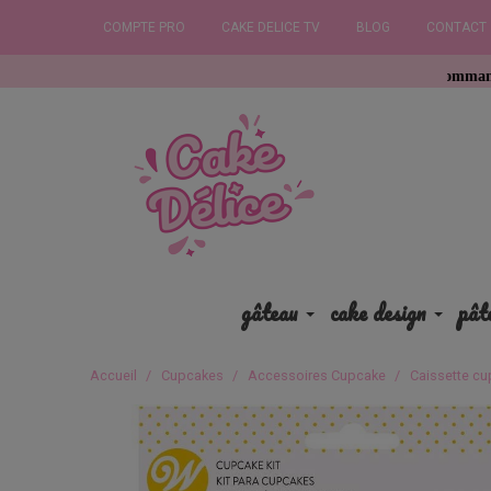
COMPTE PRO
CAKE DELICE TV
BLOG
CONTACT
Commandez avant 12h,
gâteau
cake design
pât
Accueil
Cupcakes
Accessoires Cupcake
Caissette cu