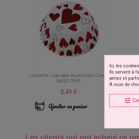
Ici, les cooki
Ils servent à 
Caissette Cupcake Aluminium Coeur
aimez et parfo
Pk/30 PME
À vous de choi
3,49 €
Prix
tune
Co
Ajouter au panier
Les clients qui ont acheté ce pr