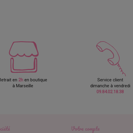
Retrait en
2h
en boutique
Service client
à Marseille
dimanche à vendredi
09.84.02.18.38
ciété
Votre compte