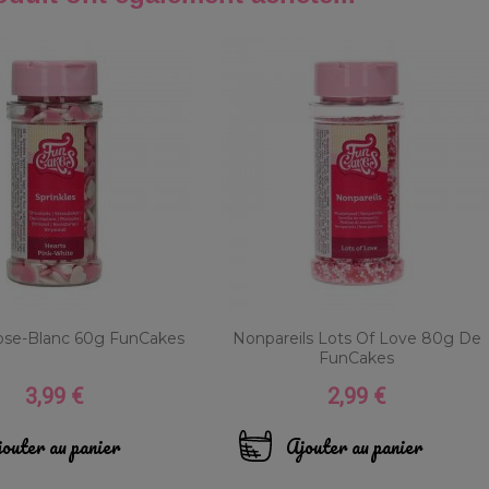
ose-Blanc 60g FunCakes
Nonpareils Lots Of Love 80g De
FunCakes
3,99 €
2,99 €
Prix
Prix
outer au panier
Ajouter au panier