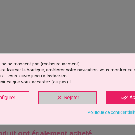
es ne se mangent pas (malheureusement).
faire tourner la boutique, améliorer votre navigation, vous montrer ce
is… vous suivre jusqu’à Instagram.
sir ce que vous acceptez (ou pas) !
clear
done_all
nfigurer
Rejeter
Ac
Politique de confidentiali
oduit ont également acheté...