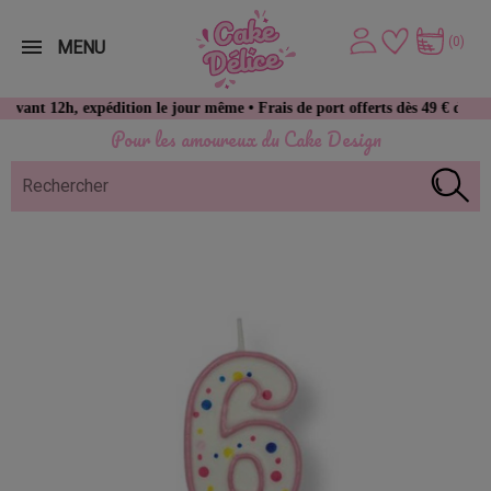
(0)
MENU
2h, expédition le jour même • Frais de port offerts dès 49 € d’achat
Pour les amoureux du Cake Design