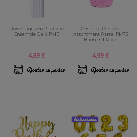
Dowel Tiges En Plastique
Caissette Cupcake
Ensemble De 4 PME
Assortiment Pastel Pk/75
House Of Marie
4,39 €
4,99 €
Prix
Prix
Ajouter au panier
Ajouter au panier
déclinaisons