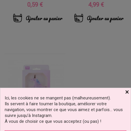
0,59 €
4,99 €
Prix
Prix
Ajouter au panier
Ajouter au panier
×
Ici, les cookies ne se mangent pas (malheureusement).
Ils servent à faire tourner la boutique, améliorer votre
navigation, vous montrer ce que vous aimez et parfois… vous
suivre jusqu’à Instagram.
À vous de choisir ce que vous acceptez (ou pas) !
Bougie Licorne PME