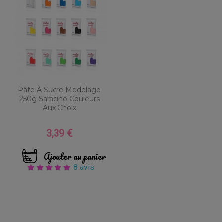
Pâte À Sucre Modelage
250g Saracino Couleurs
Aux Choix
3,39 €
Prix
Ajouter au panier
8 avis