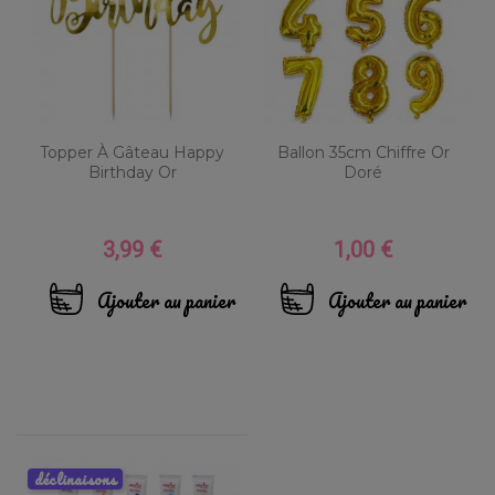
Topper À Gâteau Happy
Ballon 35cm Chiffre Or
Birthday Or
Doré
3,99 €
1,00 €
Prix
Prix
Ajouter au panier
Ajouter au panier
déclinaisons