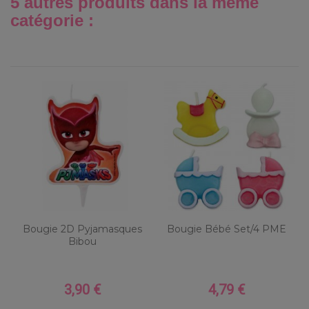
5 autres produits dans la même
catégorie :
Bougie 2D Pyjamasques
Bougie Bébé Set/4 PME
Bibou
3,90 €
4,79 €
Prix
Prix