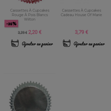
Caissettes À Cupcakes
Caissettes À Cupcakes
Rouge À Pois Blancs
Cadeau House Of Marie
Wilton
-35%
2,20 €
3,79 €
Prix
Prix
Prix
3,39 €
de
base
Ajouter au panier
Ajouter au panier