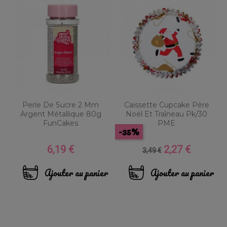
Perle De Sucre 2 Mm
Caissette Cupcake Père
Argent Métallique 80g
Noël Et Traîneau Pk/30
FunCakes
PME
-35%
6,19 €
2,27 €
Prix
Prix
Prix
3,49 €
de
base
Ajouter au panier
Ajouter au panier