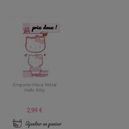
prix doux !
Emporte-Pièce Métal
Hello Kitty
2,99 €
Prix
Ajouter au panier