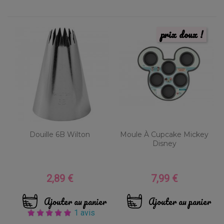
prix doux !
Douille 6B Wilton
Moule À Cupcake Mickey
Disney
2,89 €
7,99 €
Prix
Prix
Ajouter au panier
Ajouter au panier
1 avis