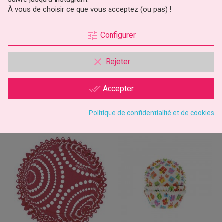
Argent Métallisé Pk/36
Joyeux Noël Pk/24 Wilton
À vous de choisir ce que vous acceptez (ou pas) !
HoM
-35%
tune
Configurer
3,99 €
2,27 €
Prix
Prix
Prix
3,49 €
de
clear
Rejeter
base
Ajouter au panier
Ajouter au panier
done_all
Accepter
Politique de confidentialité et de cookies