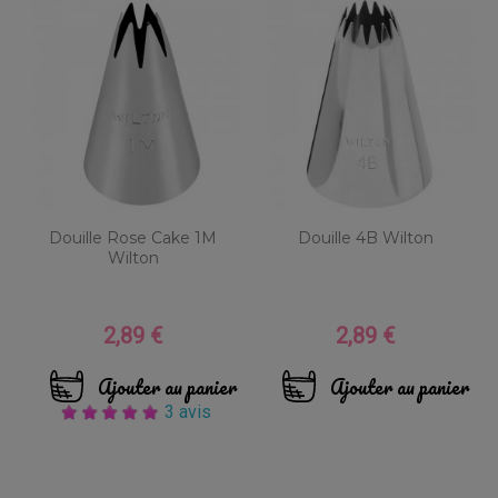
Douille Rose Cake 1M
Douille 4B Wilton
Wilton
2,89 €
2,89 €
Prix
Prix
Ajouter au panier
Ajouter au panier
3 avis