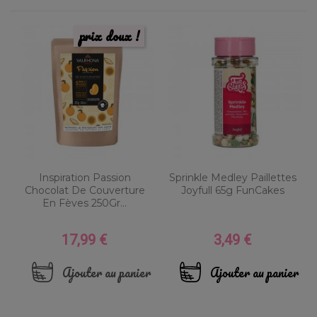
prix doux !
Inspiration Passion
Sprinkle Medley Paillettes
Chocolat De Couverture
Joyfull 65g FunCakes
En Fèves 250Gr...
17,99 €
3,49 €
Prix
Prix
Ajouter au panier
Ajouter au panier