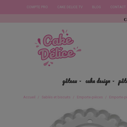
COMPTE PRO
CAKE DELICE TV
BLOG
CONTACT
Commandez ava
gâteau
cake design
pât
Accueil
Sablés et biscuits
Emporte-pièces
Emporte-pi