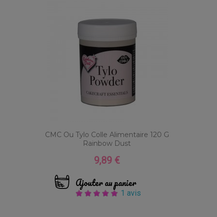
CMC Ou Tylo Colle Alimentaire 120 G
Rainbow Dust
9,89 €
Prix
Ajouter au panier
1 avis