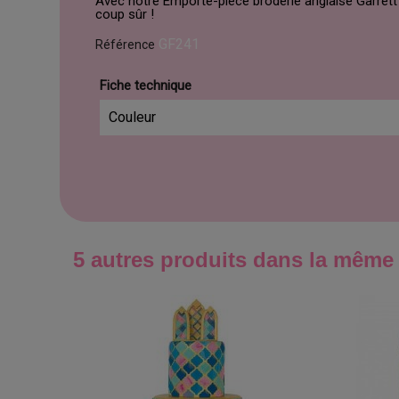
Avec notre Emporte-pièce broderie anglaise Garrett F
coup sûr !
GF241
Référence
Fiche technique
Couleur
5 autres produits dans la même 