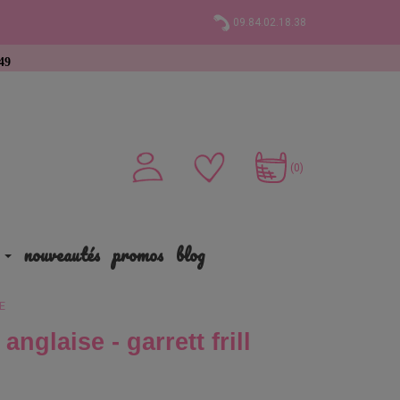
09.84.02.18.38
t
(0)
nouveautés
promos
blog
ME
nglaise - garrett frill