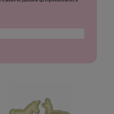
fs-d'œuvre en pâtisserie qui impressionneront à