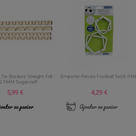
De Bordure Straight Frill
Emporte-Pièces Football Set/4 PM
12 FMM Sugarcraft
5,99 €
4,29 €
Prix
Prix
outer au panier
Ajouter au panier