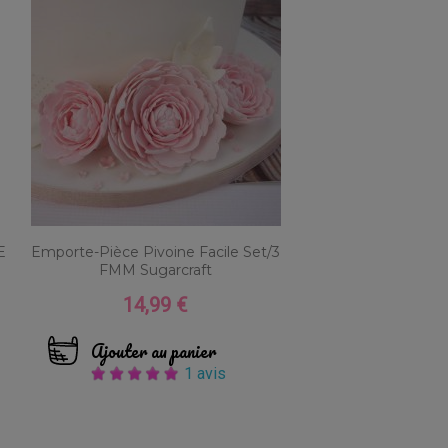
E
Emporte-Pièce Pivoine Facile Set/3
FMM Sugarcraft
14,99 €
Prix
Ajouter au panier
1 avis