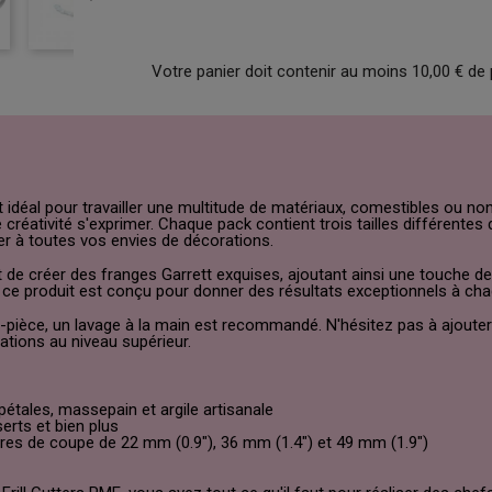
Votre panier doit contenir au moins 10,00 € de 
idéal pour travailler une multitude de matériaux, comestibles ou non. 
 créativité s'exprimer. Chaque pack contient trois tailles différente
er à toutes vos envies de décorations.
 de créer des franges Garrett exquises, ajoutant ainsi une touche de
 ce produit est conçu pour donner des résultats exceptionnels à chaq
pièce, un lavage à la main est recommandé. N'hésitez pas à ajouter c
ations au niveau supérieur.
étales, massepain et argile artisanale
serts et bien plus
tres de coupe de 22 mm (0.9"), 36 mm (1.4") et 49 mm (1.9")