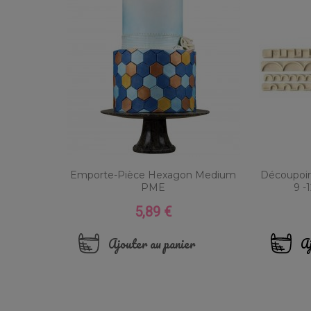
Emporte-Pièce Hexagon Medium
Découpoir 
PME
9 -
5,89 €
Prix
Ajouter au panier
Aj