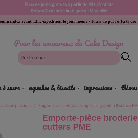
Frais de ports gratuits à partir de 49€ d'achats
Retrait 2h à notre boutique de Marseille
nt 12h, expédition le jour même • Frais de port offerts dès 49 € d’acha
Pour les amoureux du Cake Design
e à sucre
cupcakes & biscuits
impressions
thèmes
èces en plastique
Emporte-pièce broderie anglaise - garrett frill cutters P
Emporte-pièce broderie a
cutters PME