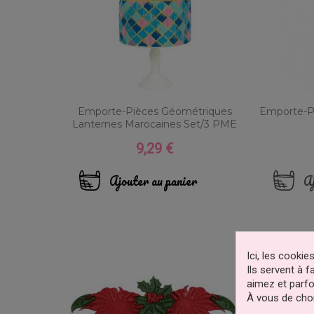
Emporte-Pièces Géométriques
Emporte-Pi
Lanternes Marocaines Set/3 PME
9,29 €
Prix
Ajouter au panier
Aj
Ici, les cooki
Ils servent à 
aimez et parfo
À vous de choi