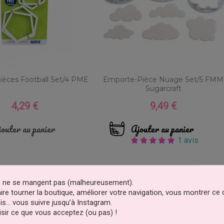
èces Football Set/4 PME
Emporte-Pièce Nuage Set/5 FMM
Sugarcraft
4,29 €
9,49 €
Prix
Prix
outer au panier
Ajouter au panier
1 avis
es ne se mangent pas (malheureusement).
faire tourner la boutique, améliorer votre navigation, vous montrer ce
is… vous suivre jusqu’à Instagram.
sir ce que vous acceptez (ou pas) !