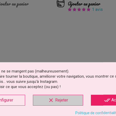
outer au panier
Ajouter au panier
1 avis
es ne se mangent pas (malheureusement).
faire tourner la boutique, améliorer votre navigation, vous montrer ce
is… vous suivre jusqu’à Instagram.
sir ce que vous acceptez (ou pas) !
clear
done_all
nfigurer
Rejeter
Ac
Politique de confidentiali