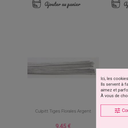
Ajouter au panier
Aj
Ici, les cooki
Ils servent à 
aimez et parfo
À vous de choi
tune
Co
Culpitt Tiges Florales Argent
9,45 €
Prix