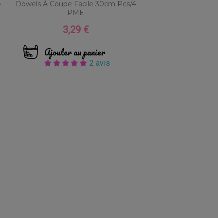
o
Dowels À Coupe Facile 30cm Pcs/4
PME
3,29 €
Prix
Ajouter au panier
2 avis