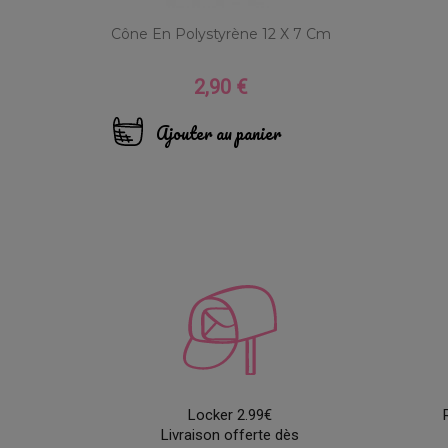
Cône En Polystyrène 12 X 7 Cm
2,90 €
Prix
Ajouter au panier
Locker 2.99€
Livraison offerte dès