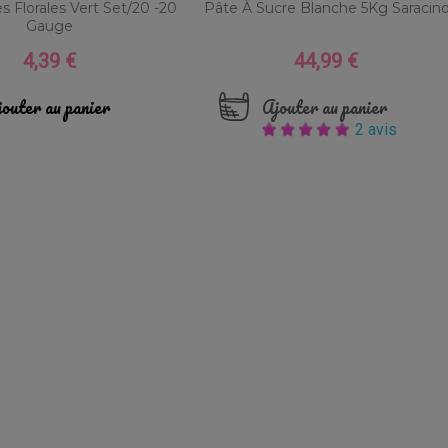
es Florales Vert Set/20 -20
Pâte À Sucre Blanche 5Kg Saracin
Gauge
4,39 €
44,99 €
Prix
Prix
outer au panier
Ajouter au panier
2 avis