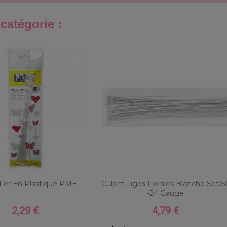
catégorie :
 Fer En Plastique PME
Culpitt Tiges Florales Blanche Set/5
-24 Gauge
2,29 €
4,79 €
Prix
Prix