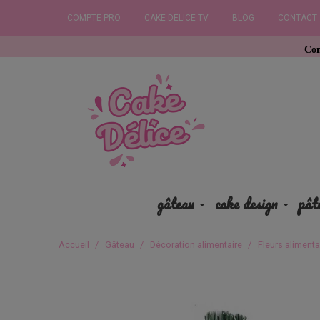
COMPTE PRO
CAKE DELICE TV
BLOG
CONTACT
Commandez avan
gâteau
cake design
pât
Accueil
Gâteau
Décoration alimentaire
Fleurs alimenta