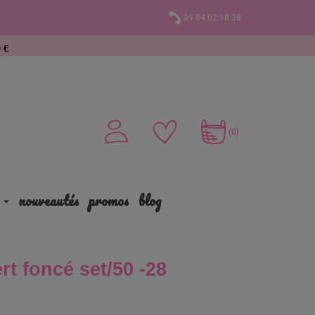
09.84.02.18.38
(0)
nouveautés
promos
blog
ert foncé set/50 -28