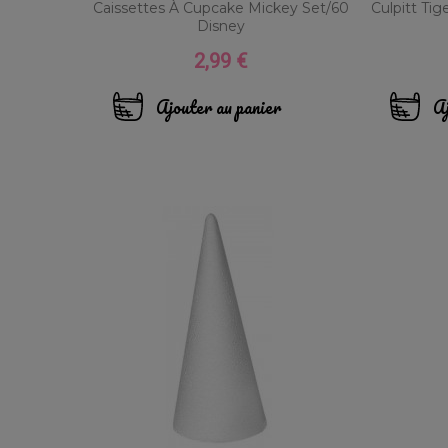
Caissettes À Cupcake Mickey Set/60
Culpitt Tig
Disney
2,99 €
Prix
Ajouter au panier
Aj