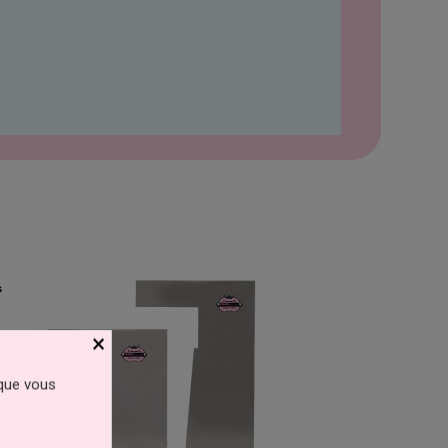
×
 que vous