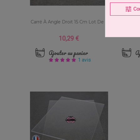
tune
Co
Carré À Angle Droit 15 Cm Lot De 2
Frost For
10,29 €
Prix
Ajouter au panier
Aj
1 avis