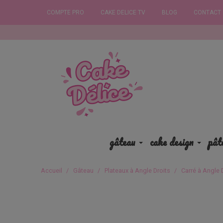
COMPTE PRO
CAKE DELICE TV
BLOG
CONTACT
Commande
gâteau
cake design
pât
Accueil
Gâteau
Plateaux à Angle Droits
Carré à Angle 