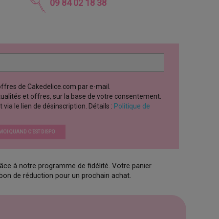
09 84 02 18 38
 offres de Cakedelice.com par e-mail.
ctualités et offres, sur la base de votre consentement.
a le lien de désinscription. Détails :
Politique de
OI QUAND C’EST DISPO
âce à notre programme de fidélité. Votre panier
 bon de réduction pour un prochain achat.