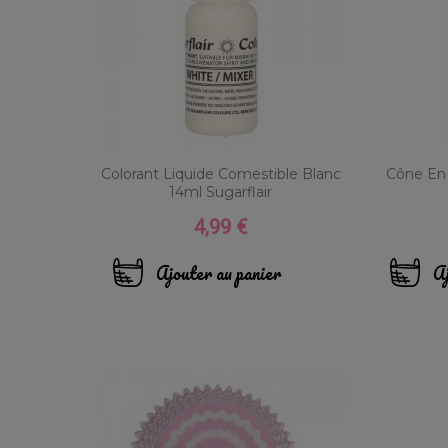
Colorant Liquide Comestible Blanc
Cône En 
14ml Sugarflair
4,99 €
Prix
Ajouter au panier
Aj