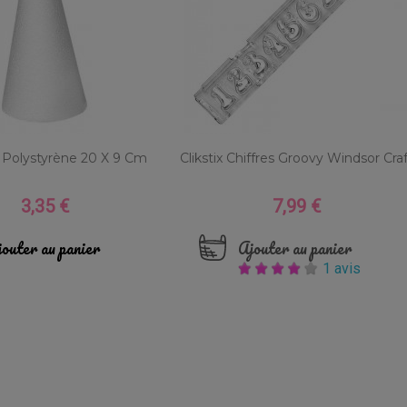
Polystyrène 20 X 9 Cm
Clikstix Chiffres Groovy Windsor Cra
3,35 €
7,99 €
Prix
Prix
outer au panier
Ajouter au panier
1 avis