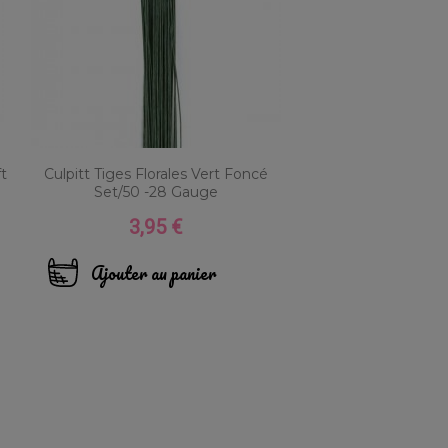
ft
Culpitt Tiges Florales Vert Foncé
Set/50 -28 Gauge
3,95 €
Prix
Ajouter au panier