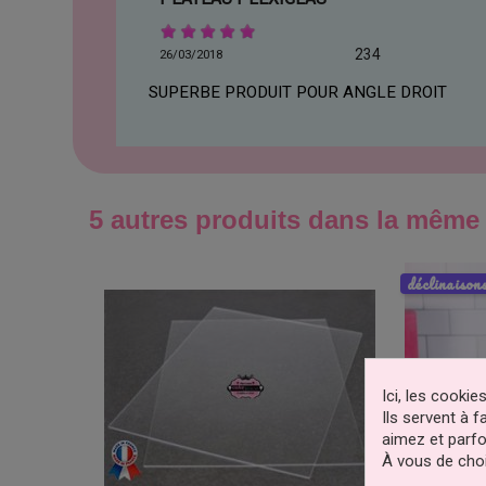
234
26/03/2018
SUPERBE PRODUIT POUR ANGLE DROIT
5 autres produits dans la même 
déclinaison
Ici, les cooki
Ils servent à 
aimez et parfo
À vous de choi