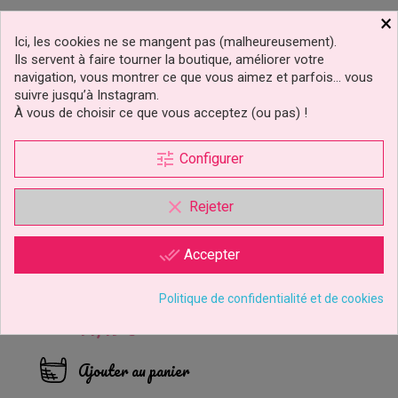
×
Ici, les cookies ne se mangent pas (malheureusement).
Ils servent à faire tourner la boutique, améliorer votre
navigation, vous montrer ce que vous aimez et parfois… vous
suivre jusqu’à Instagram.
À vous de choisir ce que vous acceptez (ou pas) !
tune
Configurer
clear
Rejeter
Kit D’emporte-Pièces
done_all
Accepter
Berceau FMM
Politique de confidentialité et de cookies
11,49 €
Prix
Ajouter au panier