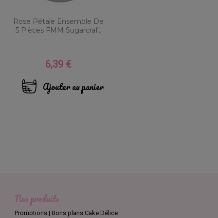
Rose Pétale Ensemble De
5 Pièces FMM Sugarcraft
6,39 €
Prix
Ajouter au panier
Nos produits
Promotions | Bons plans Cake Délice