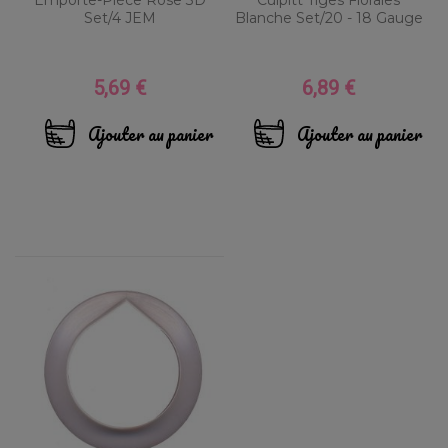
Emporte-Pièce Rose 3D
Culpitt Tiges Florales
Set/4 JEM
Blanche Set/20 - 18 Gauge
5,69 €
6,89 €
Prix
Prix
Ajouter au panier
Ajouter au panier