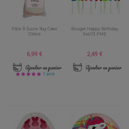
Pâte À Sucre 1kg Cake
Bougie Happy Birthday
Délice
Set/13 PME
6,99 €
2,49 €
Prix
Prix
Ajouter au panier
Ajouter au panier
1 avis