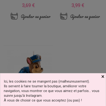
3,69 €
3,99 €
Prix
Prix
Ajouter au panier
Ajouter au panier
×
Ici, les cookies ne se mangent pas (malheureusement).
Ils servent à faire tourner la boutique, améliorer votre
navigation, vous montrer ce que vous aimez et parfois… vous
suivre jusqu’à Instagram.
À vous de choisir ce que vous acceptez (ou pas) !
Bougie 3D De Chase Pat'
Patrouille