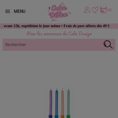
(0)
MENU
12h, expédition le jour même • Frais de port offerts dès 49 € d’achat
Pour les amoureux du Cake Design