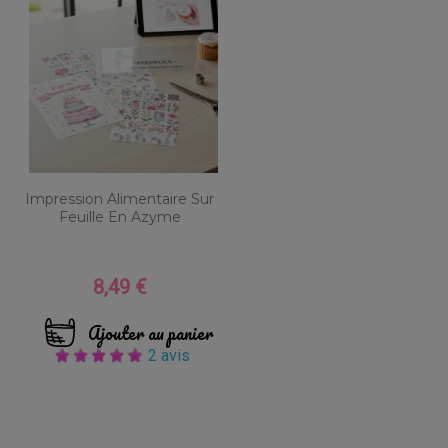
Impression Alimentaire Sur
Feuille En Azyme
8,49 €
Prix
Ajouter au panier
2 avis