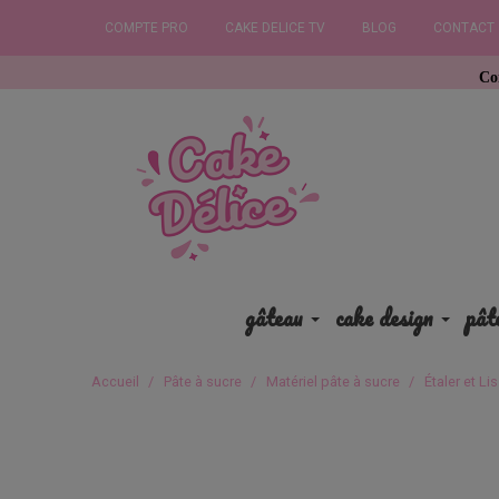
COMPTE PRO
CAKE DELICE TV
BLOG
CONTACT
Commandez ava
gâteau
cake design
pât
Accueil
Pâte à sucre
Matériel pâte à sucre
Étaler et Li