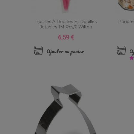
Poches À Douilles Et Douilles
Poudre
Jetables 1M Pcs/6 Wilton
6,59 €
Prix
Ajouter au panier
Aj