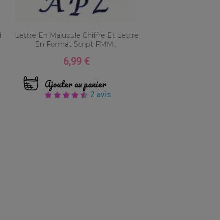
d
Lettre En Majucule Chiffre Et Lettre
En Format Script FMM...
6,99 €
Prix
Ajouter au panier
2 avis