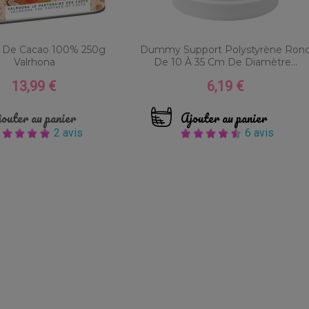
 De Cacao 100% 250g
Dummy Support Polystyrène Ron
Valrhona
De 10 À 35 Cm De Diamètre...
13,99 €
6,19 €
Prix
Prix
outer au panier
Ajouter au panier
2 avis
6 avis