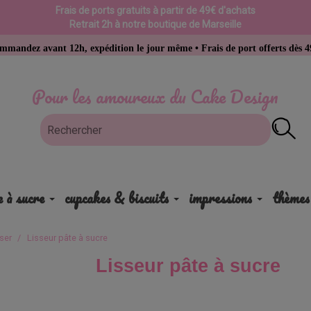
Frais de ports gratuits à partir de 49€ d'achats
Retrait 2h à notre boutique de Marseille
nt 12h, expédition le jour même • Frais de port offerts dès 49 € d’achat
Pour les amoureux du Cake Design
e à sucre
cupcakes & biscuits
impressions
thèmes
sser
Lisseur pâte à sucre
Lisseur pâte à sucre