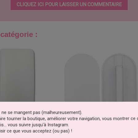
CLIQUEZ ICI POUR LAISSER UN COMMENTAIRE
catégorie :
es ne se mangent pas (malheureusement).
faire tourner la boutique, améliorer votre navigation, vous montrer ce
is… vous suivre jusqu’à Instagram.
sir ce que vous acceptez (ou pas) !
 Droit Simple 20cm PME
Lisseur Pâte À Sucre À Bords Ron