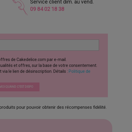
Service client dim. au vend.
09 84 02 18 38
 offres de Cakedelice.com par e-mail.
ctualités et offres, sur la base de votre consentement.
a le lien de désinscription. Détails :
Politique de
OI QUAND C’EST DISPO
produits pour pouvoir obtenir des récompenses fidélité.