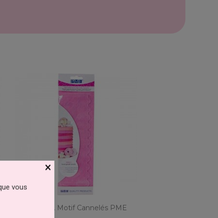
×
 que vous
d
Lisseur À Motif Cannelés PME