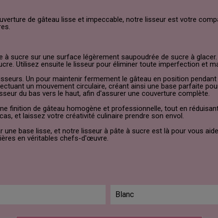
verture de gâteau lisse et impeccable, notre lisseur est votre co
res.
âte à sucre sur une surface légèrement saupoudrée de sucre à glacer.
e. Utilisez ensuite le lisseur pour éliminer toute imperfection et m
x lisseurs. Un pour maintenir fermement le gâteau en position pendant 
effectuant un mouvement circulaire, créant ainsi une base parfaite pou
lisseur du bas vers le haut, afin d'assurer une couverture complète.
 une finition de gâteau homogène et professionnelle, tout en réduisan
s, et laissez votre créativité culinaire prendre son envol.
une base lisse, et notre lisseur à pâte à sucre est là pour vous ai
ières en véritables chefs-d'œuvre.
Blanc