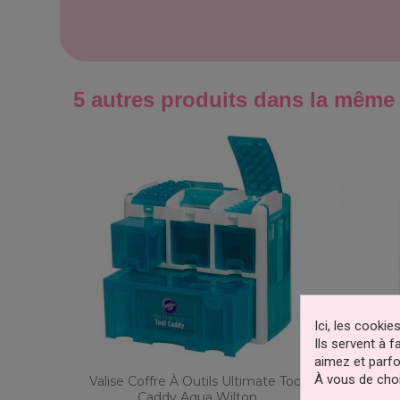
5 autres produits dans la même 
Ici, les cooki
Ils servent à 
aimez et parfo
À vous de choi
Valise Coffre À Outils Ultimate Tool
Lissoir
Caddy Aqua Wilton