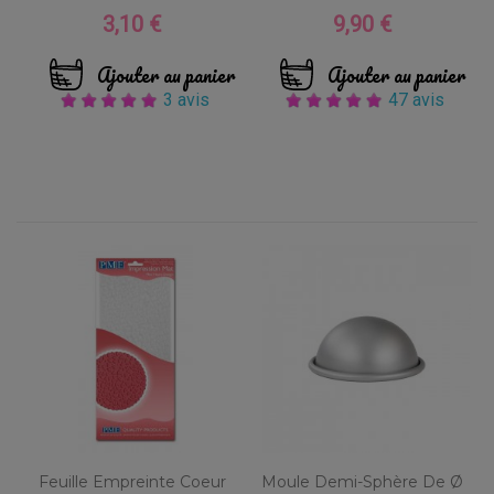
3,10 €
9,90 €
Prix
Prix
Ajouter au panier
Ajouter au panier
3 avis
47 avis
Feuille Empreinte Coeur
Moule Demi-Sphère De Ø