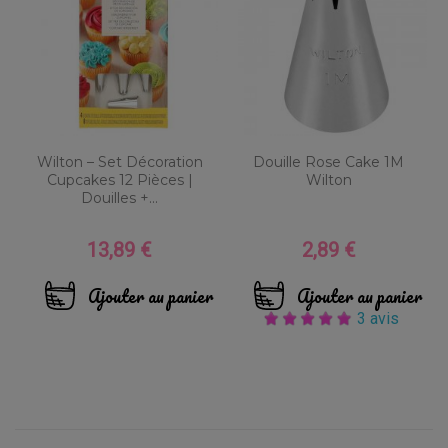
Wilton – Set Décoration
Douille Rose Cake 1M
Cupcakes 12 Pièces |
Wilton
Douilles +...
13,89 €
2,89 €
Prix
Prix
Ajouter au panier
Ajouter au panier
3 avis