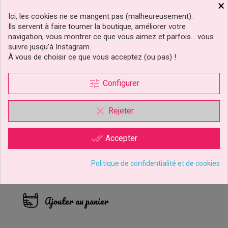
×
Ici, les cookies ne se mangent pas (malheureusement).
Ils servent à faire tourner la boutique, améliorer votre
navigation, vous montrer ce que vous aimez et parfois… vous
suivre jusqu’à Instagram.
À vous de choisir ce que vous acceptez (ou pas) !
tune
Configurer
clear
Rejeter
Douille N250 Sapin De
done_all
Accepter
Noel JEM
-35%
Politique de confidentialité et de cookies
1,88 €
Prix
Prix
2,89 €
de
base
Ajouter au panier