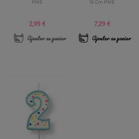
PME
16 Cm PME
2,99 €
7,29 €
Prix
Prix
Ajouter au panier
Ajouter au panier