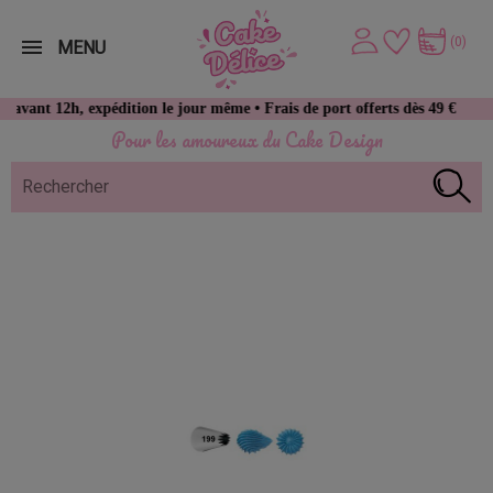
(0)
MENU
12h, expédition le jour même • Frais de port offerts dès 49 € d’achat
Pour les amoureux du Cake Design