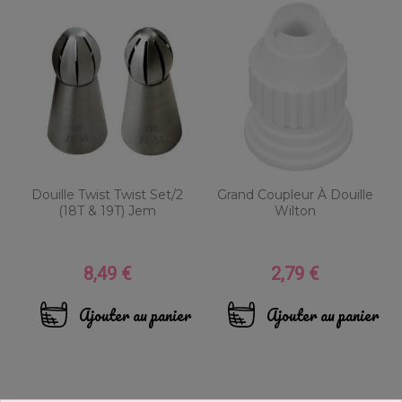
Douille Twist Twist Set/2
Grand Coupleur À Douille
(18T & 19T) Jem
Wilton
8,49 €
2,79 €
Prix
Prix
Ajouter au panier
Ajouter au panier