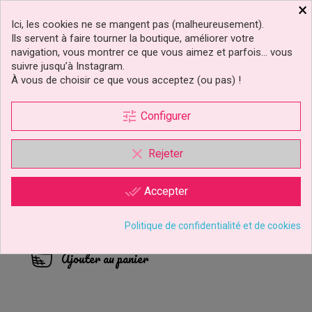
×
Ici, les cookies ne se mangent pas (malheureusement).
Ils servent à faire tourner la boutique, améliorer votre
navigation, vous montrer ce que vous aimez et parfois… vous
suivre jusqu’à Instagram.
À vous de choisir ce que vous acceptez (ou pas) !
tune
Configurer
clear
Rejeter
Douille De Décoration 081
Wilton
done_all
Accepter
1,99 €
Prix
Politique de confidentialité et de cookies
Ajouter au panier