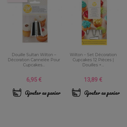
Douille Sultan Wilton –
Wilton – Set Décoration
Décoration Cannelée Pour
Cupcakes 12 Pièces |
Cupcakes...
Douilles +...
6,95 €
13,89 €
Prix
Prix
Ajouter au panier
Ajouter au panier