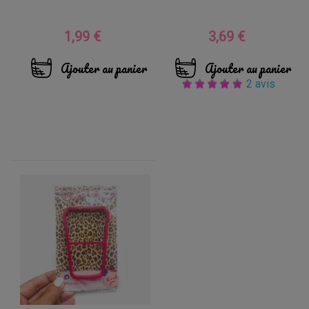
1,99 €
3,69 €
Prix
Prix
Ajouter au panier
Ajouter au panier
2 avis