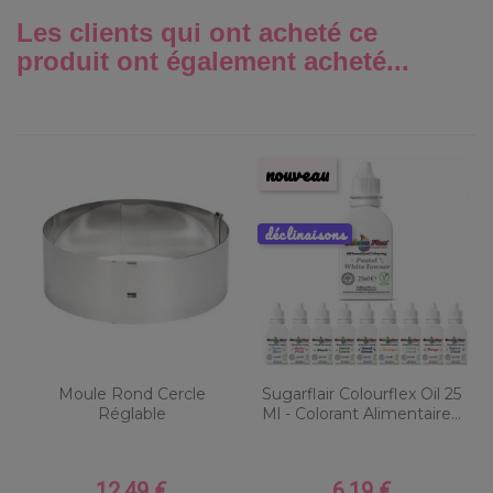
Les clients qui ont acheté ce
produit ont également acheté...
nouveau
déclinaisons
Moule Rond Cercle
Sugarflair Colourflex Oil 25
Réglable
Ml - Colorant Alimentaire...
12,49 €
6,19 €
Prix
Prix