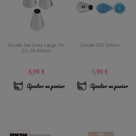
Douille Set Extra Large 1M,
Douille 032 Wilton
2D, 2A Wilton
6,99 €
1,99 €
Prix
Prix
Ajouter au panier
Ajouter au panier
nouveau