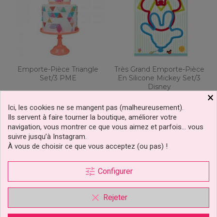
Emporte-Pièce Triangle
Très Grand Emporte-Pièce
Set/3 PME
En Silicone Mickey Set/3
Disney
×
Ici, les cookies ne se mangent pas (malheureusement).
9,29 €
8,99 €
Prix
Prix
Ils servent à faire tourner la boutique, améliorer votre
navigation, vous montrer ce que vous aimez et parfois… vous
Ajouter au panier
Ajouter au panier
suivre jusqu’à Instagram.
À vous de choisir ce que vous acceptez (ou pas) !
tune
Configurer
clear
Rejeter