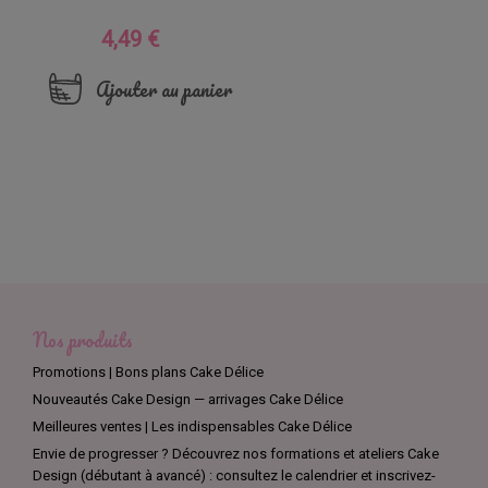
4,49 €
Prix
Ajouter au panier
Nos produits
Promotions | Bons plans Cake Délice
Nouveautés Cake Design — arrivages Cake Délice
Meilleures ventes | Les indispensables Cake Délice
Envie de progresser ? Découvrez nos formations et ateliers Cake
Design (débutant à avancé) : consultez le calendrier et inscrivez-