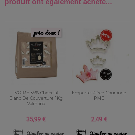
produit ont également acheté...
prix doux !
IVOIRE 35% Chocolat
Emporte-Pièce Couronne
Blanc De Couverture 1Kg
PME
Valrhona
35,99 €
2,49 €
Prix
Prix
Ajouter au panier
Ajouter au panier