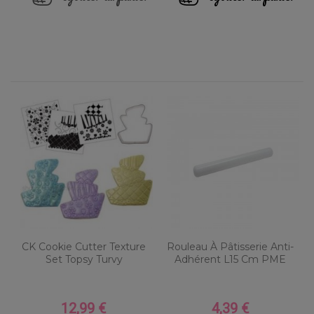
CK Cookie Cutter Texture
Rouleau À Pâtisserie Anti-
Set Topsy Turvy
Adhérent L15 Cm PME
12,99 €
4,39 €
Prix
Prix