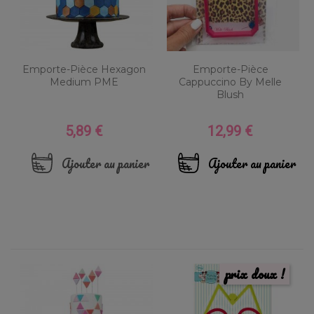
Emporte-Pièce Hexagon
Emporte-Pièce
Medium PME
Cappuccino By Melle
Blush
5,89 €
12,99 €
Prix
Prix
Ajouter au panier
Ajouter au panier
prix doux !