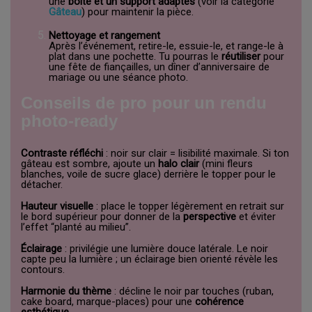
une
boîte et un support adaptés
(voir la catégorie
Gâteau
) pour maintenir la pièce.
Nettoyage et rangement
Après l’événement, retire-le, essuie-le, et range-le à
plat dans une pochette. Tu pourras le
réutiliser
pour
une fête de fiançailles, un dîner d’anniversaire de
mariage ou une séance photo.
Conseils de pro pour un rendu
photo-ready
Contraste réfléchi
: noir sur clair = lisibilité maximale. Si ton
gâteau est sombre, ajoute un
halo clair
(mini fleurs
blanches, voile de sucre glace) derrière le topper pour le
détacher.
Hauteur visuelle
: place le topper légèrement en retrait sur
le bord supérieur pour donner de la
perspective
et éviter
l’effet “planté au milieu”.
Éclairage
: privilégie une lumière douce latérale. Le noir
capte peu la lumière ; un éclairage bien orienté révèle les
contours.
Harmonie du thème
: décline le noir par touches (ruban,
cake board, marque-places) pour une
cohérence
esthétique
.