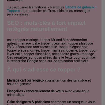
Tu veux varier les finitions ? Parcours
Décors de gâteaux –
Toppers
pour associer chiffres, initiales ou messages
personnalisés.
SEO : mots-clés à fort impact
intégrés naturellement
cake topper mariage, topper Mr and Mrs, décoration
gâteau mariage, cake topper cœur noir, topper plastique
PVC, décoration non comestible, topper élégant noir,
topper pièce montée, topper mariés moderne, topper pour
layer cake, topper fiançailles, accessoire gâteau mariage.
Ces requêtes sont travaillées dans le texte pour optimiser
la
recherche Google
sans sur-optimisation artificielle.
À qui s’adresse ce topper ?
Mariage civil ou religieux
souhaitant un design sobre et
haut de gamme.
Fiançailles / renouvellement de vœux
avec esthétique
minimaliste.
Cake designers & pâtissiers
cherchant un marqueur visuel