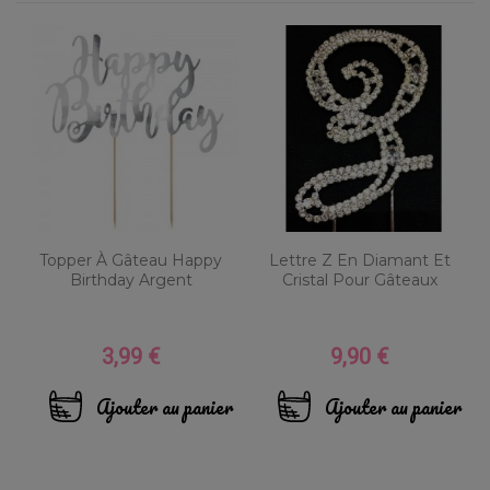
Topper À Gâteau Happy
Lettre Z En Diamant Et
Birthday Argent
Cristal Pour Gâteaux
3,99 €
9,90 €
Prix
Prix
Ajouter au panier
Ajouter au panier