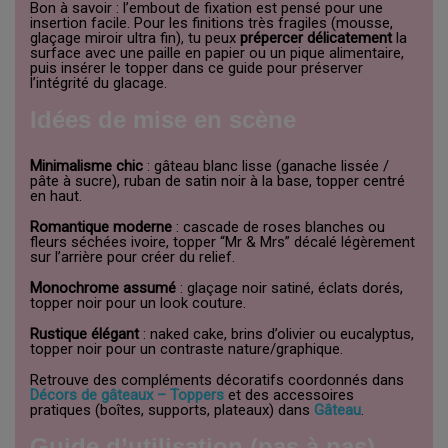
Bon à savoir : l’embout de fixation est pensé pour une
insertion facile. Pour les finitions très fragiles (mousse,
glaçage miroir ultra fin), tu peux
prépercer délicatement
la
surface avec une paille en papier ou un pique alimentaire,
puis insérer le topper dans ce guide pour préserver
l’intégrité du glacage.
Idées de mise en scène
Minimalisme chic
: gâteau blanc lisse (ganache lissée /
pâte à sucre), ruban de satin noir à la base, topper centré
en haut.
Romantique moderne
: cascade de roses blanches ou
fleurs séchées ivoire, topper “Mr & Mrs” décalé légèrement
sur l’arrière pour créer du relief.
Monochrome assumé
: glaçage noir satiné, éclats dorés,
topper noir pour un look couture.
Rustique élégant
: naked cake, brins d’olivier ou eucalyptus,
topper noir pour un contraste nature/graphique.
Retrouve des compléments décoratifs coordonnés dans
Décors de gâteaux – Toppers
et des accessoires
pratiques (boîtes, supports, plateaux) dans
Gâteau
.
Guide d’utilisation (pas à pas)