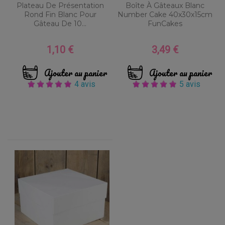
Plateau De Présentation
Boîte À Gâteaux Blanc
Rond Fin Blanc Pour
Number Cake 40x30x15cm
Gâteau De 10...
FunCakes
1,10 €
3,49 €
Prix
Prix
Ajouter au panier
Ajouter au panier
4 avis
5 avis