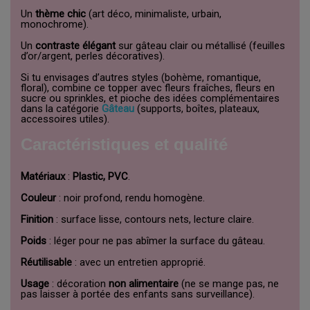
Un
thème chic
(art déco, minimaliste, urbain,
monochrome).
Un
contraste élégant
sur gâteau clair ou métallisé (feuilles
d’or/argent, perles décoratives).
Si tu envisages d’autres styles (bohème, romantique,
floral), combine ce topper avec fleurs fraîches, fleurs en
sucre ou sprinkles, et pioche des idées complémentaires
dans la catégorie
Gâteau
(supports, boîtes, plateaux,
accessoires utiles).
Caractéristiques et qualité
Matériaux
:
Plastic, PVC
.
Couleur
: noir profond, rendu homogène.
Finition
: surface lisse, contours nets, lecture claire.
Poids
: léger pour ne pas abîmer la surface du gâteau.
Réutilisable
: avec un entretien approprié.
Usage
: décoration
non alimentaire
(ne se mange pas, ne
pas laisser à portée des enfants sans surveillance).