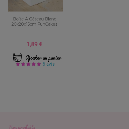
Boîte À Gâteau Blanc
20x20x15cm FunCakes
1,89 €
Prix
Ajouter au panier
6 avis
Nos produits