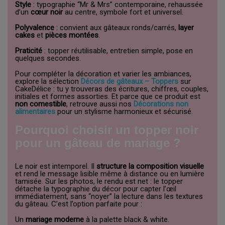
Style
: typographie “Mr & Mrs” contemporaine, rehaussée
d’un
cœur noir
au centre, symbole fort et universel.
Polyvalence
: convient aux gâteaux ronds/carrés,
layer
cakes
et
pièces montées
.
Praticité
: topper réutilisable, entretien simple, pose en
quelques secondes.
Pour compléter la décoration et varier les ambiances,
explore la sélection
Décors de gâteaux – Toppers
sur
CakeDélice : tu y trouveras des écritures, chiffres, couples,
initiales et formes assorties. Et parce que ce produit est
non comestible
, retrouve aussi nos
Décorations non
alimentaires
pour un stylisme harmonieux et sécurisé.
Pourquoi choisir un topper noir
pour un gâteau de mariage ?
Le noir est intemporel. Il
structure la composition visuelle
et rend le message lisible même à distance ou en lumière
tamisée. Sur les photos, le rendu est net : le topper
détache la typographie du décor pour capter l’œil
immédiatement, sans “noyer” la lecture dans les textures
du gâteau. C’est l’option parfaite pour :
Un
mariage moderne
à la palette black & white.