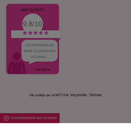
AVIS CLIENTS
9.8/10
La commande est
facile. Le personnel
a à coeur...
voir plus
Vie privée
Termes
Site protégé par reCAPTCHA.
-
group_work
Consentement aux cookies