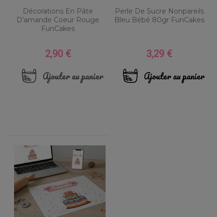
Décorations En Pâte
Perle De Sucre Nonpareils
D’amande Coeur Rouge
Bleu Bébé 80gr FunCakes
FunCakes
2,90 €
3,29 €
Prix
Prix
Ajouter au panier
Ajouter au panier