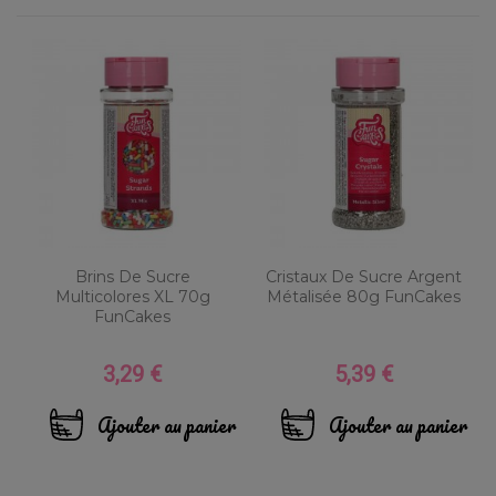
Brins De Sucre
Cristaux De Sucre Argent
Multicolores XL 70g
Métalisée 80g FunCakes
FunCakes
3,29 €
5,39 €
Prix
Prix
Ajouter au panier
Ajouter au panier