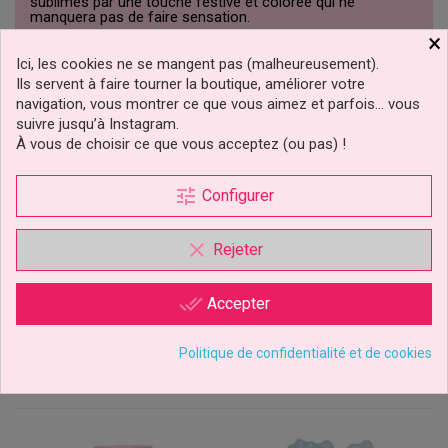
sublimés par une touche festive et colorée qui ne
manquera pas de faire sensation.
×
F53595
Référence
Ici, les cookies ne se mangent pas (malheureusement).
Ils servent à faire tourner la boutique, améliorer votre
Fiche technique
navigation, vous montrer ce que vous aimez et parfois… vous
suivre jusqu’à Instagram.
Couleur
Rouge
À vous de choisir ce que vous acceptez (ou pas) !
Régimes Alimentaires
Halal
tune
Configurer
CLIQUEZ ICI POUR LAISSER UN COMMENTAIRE
clear
Rejeter
done_all
Accepter
5 autres produits dans la même
catégorie :
Politique de confidentialité et de cookies