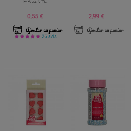
14 À 32 Cm...
0,55 €
2,99 €
Prix
Prix
Ajouter au panier
Ajouter au panier
26 avis