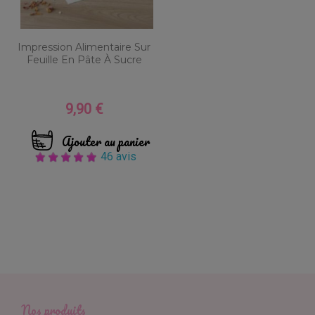
Impression Alimentaire Sur
Feuille En Pâte À Sucre
9,90 €
Prix
Ajouter au panier
46 avis
Nos produits