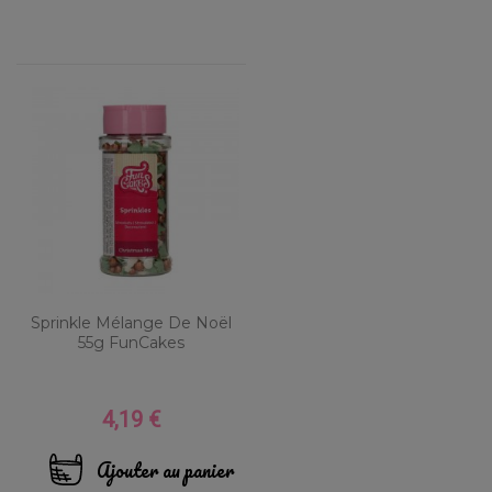
Sprinkle Mélange De Noël
55g FunCakes
4,19 €
Prix
Ajouter au panier