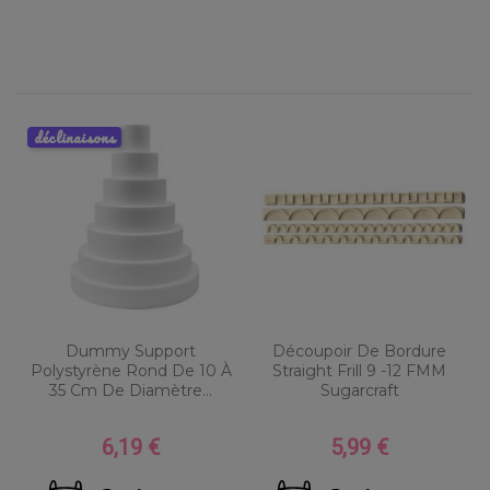
déclinaisons
Dummy Support
Découpoir De Bordure
Polystyrène Rond De 10 À
Straight Frill 9 -12 FMM
35 Cm De Diamètre...
Sugarcraft
6,19 €
5,99 €
Prix
Prix