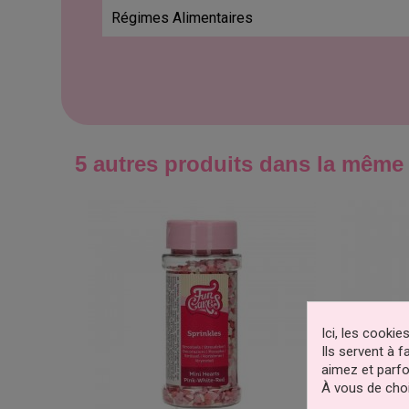
Régimes Alimentaires
5 autres produits dans la même 
Ici, les cooki
Ils servent à 
aimez et parfo
À vous de choi