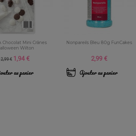
 Chocolat Mini Crânes
Nonpareils Bleu 80g FunCakes
alloween Wilton
1,94 €
2,99 €
Prix
Prix
Prix
2,99 €
de
base
outer au panier
Ajouter au panier