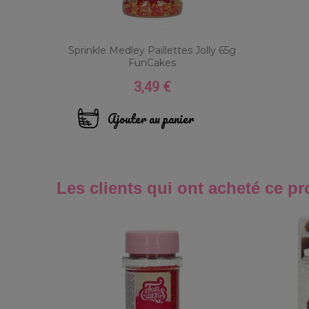
Sprinkle Medley Paillettes Jolly 65g
FunCakes
3,49 €
Prix
Ajouter au panier
Les clients qui ont acheté ce pr