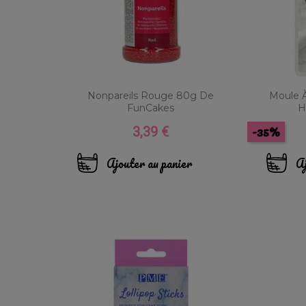
Nonpareils Rouge 80g De
Moule À
FunCakes
H
-35%
3,39 €
Prix
Ajouter au panier
Aj