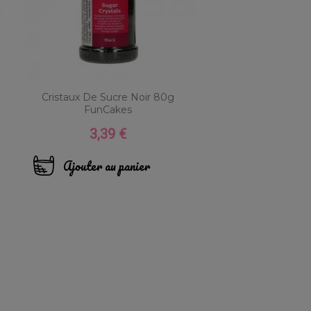
Cristaux De Sucre Noir 80g
FunCakes
3,39 €
Prix
Ajouter au panier