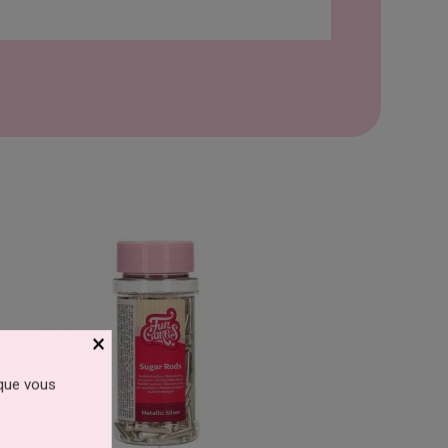
×
 que vous