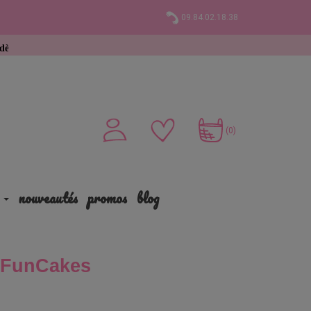
09.84.02.18.38
achat
(0)
nouveautés
promos
blog
 FunCakes