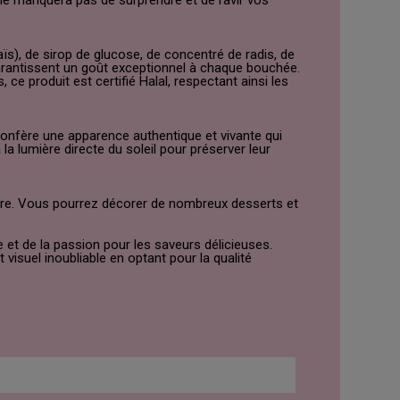
 ne manquera pas de surprendre et de ravir vos
s), de sirop de glucose, de concentré de radis, de
garantissent un goût exceptionnel à chaque bouchée.
e produit est certifié Halal, respectant ainsi les
 confère une apparence authentique et vivante qui
lumière directe du soleil pour préserver leur
aire. Vous pourrez décorer de nombreux desserts et
e et de la passion pour les saveurs délicieuses.
isuel inoubliable en optant pour la qualité