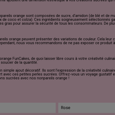
uante ajoutent une dimension esthétique à vos créations sucrées qui
onpareils orange sont composées de sucre, d'amidon (de blé et de maï
noix de coco et colza). Ces ingrédients soigneusement sélectionnés 
s gras pour assurer la sécurité de tous les consommateurs. De plus, c
pareils orange peuvent présenter des variations de couleur. Cela leur
pendant, nous vous recommandons de ne pas exposer ce produit à la 
ange FunCakes, de quoi laisser libre cours à votre créativité culin
soucier de la quantité.
imple ajout décoratif. Ils sont l'expression de la créativité culinair
 avec ces petites perles sucrées. Offrez-vous un voyage gustatif et v
ions sucrées avec nos nonpareils orange !
Rose