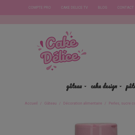
COMPTE PRO
CAKE DELICE TV
BLOG
CONTACT
Commande
gâteau
cake design
pât
Accueil
Gâteau
Décoration alimentaire
Perles, sucre c