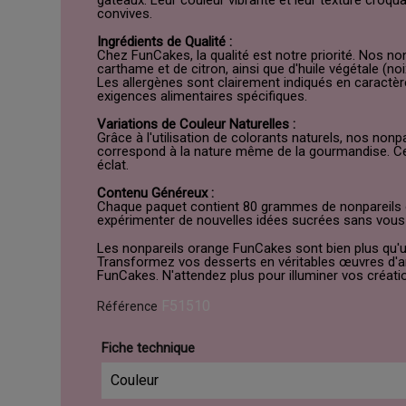
gâteaux. Leur couleur vibrante et leur texture croq
convives.
Ingrédients de Qualité :
Chez FunCakes, la qualité est notre priorité. Nos n
carthame et de citron, ainsi que d'huile végétale (
Les allergènes sont clairement indiqués en caractère
exigences alimentaires spécifiques.
Variations de Couleur Naturelles :
Grâce à l'utilisation de colorants naturels, nos non
correspond à la nature même de la gourmandise. Ce
éclat.
Contenu Généreux :
Chaque paquet contient 80 grammes de nonpareils or
expérimenter de nouvelles idées sucrées sans vous 
Les nonpareils orange FunCakes sont bien plus qu'un s
Transformez vos desserts en véritables œuvres d'art
FunCakes. N'attendez plus pour illuminer vos créat
F51510
Référence
Fiche technique
Couleur