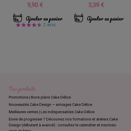
9,90 €
3,39 €
Prix
Prix
Ajouter au panier
Ajouter au panier
2 avis
Nos produits
Promotions | Bons plans Cake Délice
Nouveautés Cake Design — arrivages Cake Délice
Meilleures ventes | Les indispensables Cake Délice
Envie de progresser ? Découvrez nos formations et ateliers Cake
Design (débutant à avancé) : consultez le calendrier et inscrivez-
vous en ligne.