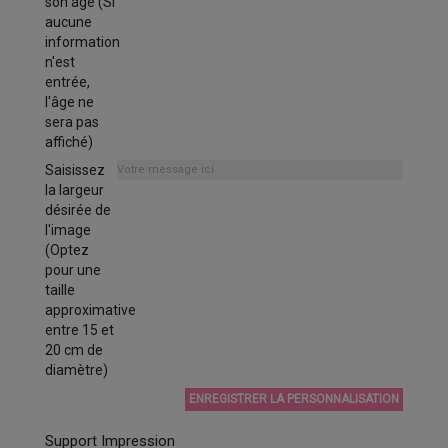
son âge (Si
aucune
information
n'est
entrée,
l'âge ne
sera pas
affiché)
Saisissez
la largeur
désirée de
l'image
(Optez
pour une
taille
approximative
entre 15 et
20 cm de
diamètre)
ENREGISTRER LA PERSONNALISATION
Support Impression