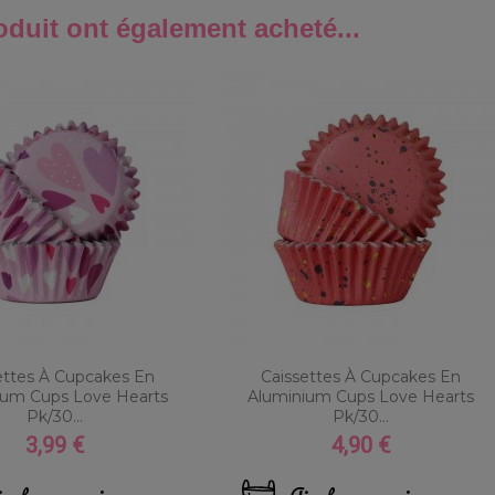
oduit ont également acheté...
ettes À Cupcakes En
Caissettes À Cupcakes En
ium Cups Love Hearts
Aluminium Cups Love Hearts
Pk/30...
Pk/30...
3,99 €
4,90 €
Prix
Prix