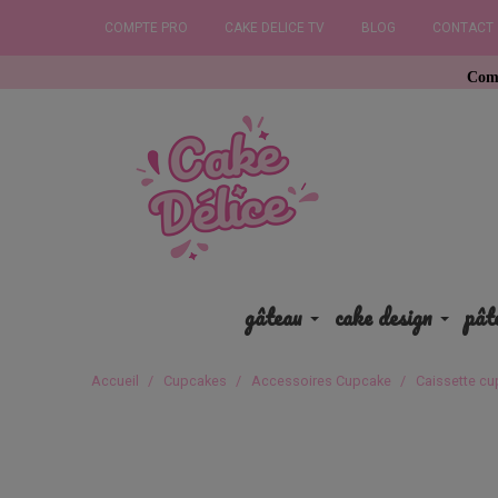
COMPTE PRO
CAKE DELICE TV
BLOG
CONTACT
Commandez avant
gâteau
cake design
pât
Accueil
Cupcakes
Accessoires Cupcake
Caissette cu