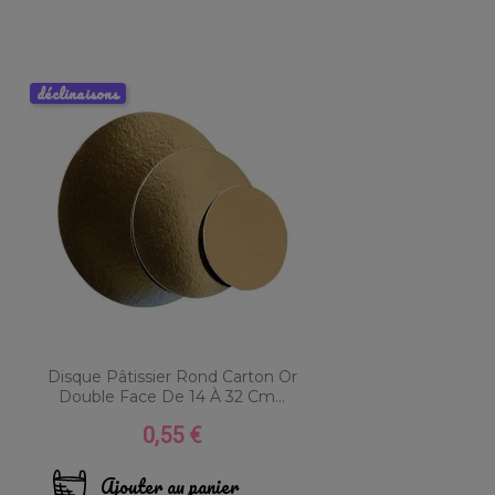
déclinaisons
Disque Pâtissier Rond Carton Or
Double Face De 14 À 32 Cm...
0,55 €
Prix
Ajouter au panier