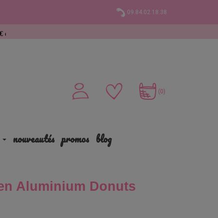
09.84.02.18.38
(0)
nouveautés
promos
blog
 en Aluminium Donuts