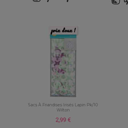
Aj
prix doux !
Sacs À Friandises Irisés Lapin Pk/10
Wilton
2,99 €
Prix