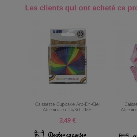
Les clients qui ont acheté ce pr
Caissette Cupcake Arc-En-Ciel
Caiss
Aluminium Pk/30 PME
Alumin
3,49 €
Prix
Ajouter au panier