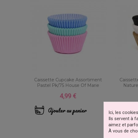
Caissette Cupcake Assortiment
Caisset
Pastel Pk/75 House Of Marie
Nature
4,99 €
Prix
Ajouter au panier
Aj
Ici, les cooki
Ils servent à 
aimez et parfo
À vous de choi