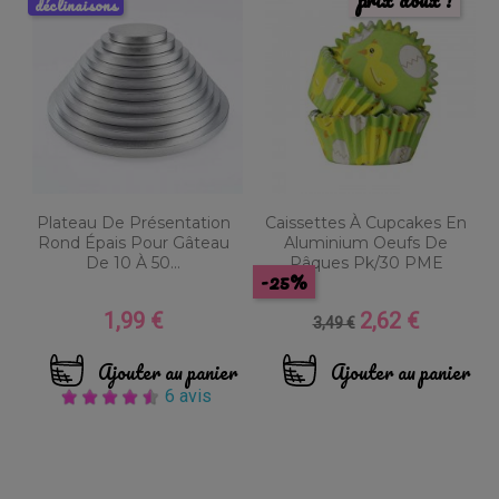
déclinaisons
Plateau De Présentation
Caissettes À Cupcakes En
Rond Épais Pour Gâteau
Aluminium Oeufs De
De 10 À 50...
Pâques Pk/30 PME
-25%
1,99 €
2,62 €
Prix
Prix
Prix
3,49 €
de
base
Ajouter au panier
Ajouter au panier
6 avis