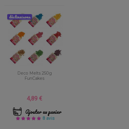
déclinaisons
Deco Melts 250g
FunCakes
4,89 €
Prix
Ajouter au panier
8 avis