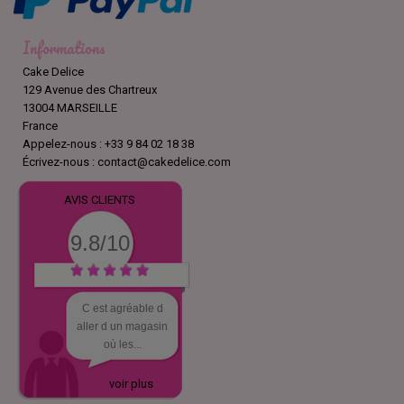
Informations
Cake Delice
129 Avenue des Chartreux
13004 MARSEILLE
France
Appelez-nous :
+33 9 84 02 18 38
Écrivez-nous :
contact@cakedelice.com
AVIS CLIENTS
9.8/10
C est agréable d
aller d un magasin
où les...
voir plus