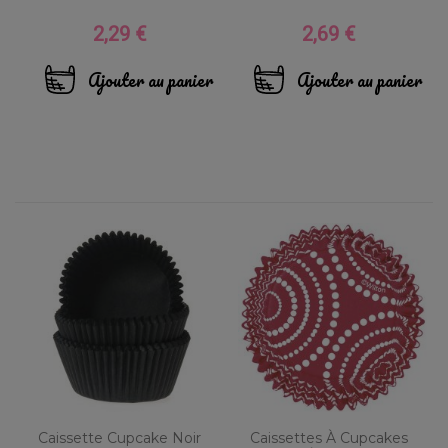
2,29 €
2,69 €
Prix
Prix
Ajouter au panier
Ajouter au panier
Caissette Cupcake Noir
Caissettes À Cupcakes