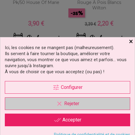
Pk/50 House Of Marie
Rouge À Pois Blancs
Wilton
-35%
3,90 €
2,20 €
Prix
Prix
Prix
3,39 €
de
base
Ajouter au panier
Ajouter au panier
×
Ici, les cookies ne se mangent pas (malheureusement).
Ils servent à faire tourner la boutique, améliorer votre
navigation, vous montrer ce que vous aimez et parfois… vous
suivre jusqu’à Instagram.
À vous de choisir ce que vous acceptez (ou pas) !
nouveau
tune
Configurer
clear
Rejeter
done_all
Accepter
Politique de confidentialité et de cookies